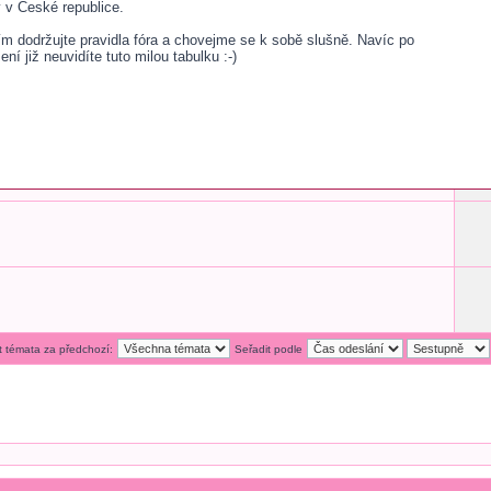
v České republice.
sím dodržujte pravidla fóra a chovejme se k sobě slušně. Navíc po
šení již neuvidíte tuto milou tabulku :-)
t témata za předchozí:
Seřadit podle