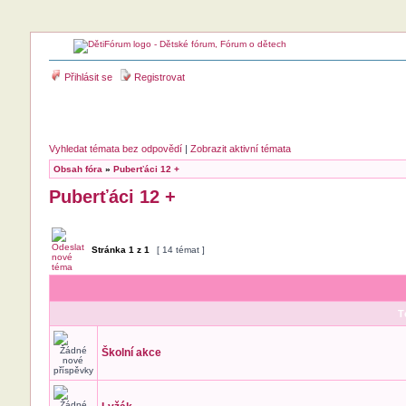
Přihlásit se
Registrovat
Vyhledat témata bez odpovědí
|
Zobrazit aktivní témata
Obsah fóra
»
Puberťáci 12 +
Puberťáci 12 +
Stránka
1
z
1
[ 14 témat ]
T
Školní akce