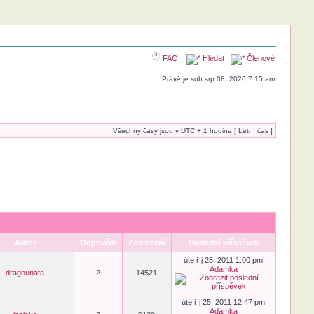
FAQ
Hledat
Členové
Právě je sob srp 08, 2026 7:15 am
Všechny časy jsou v UTC + 1 hodina [ Letní čas ]
Autor
Odpovědi
Zobrazení
Poslední příspěvek
úte říj 25, 2011 1:00 pm
Adamka
dragounata
2
14521
úte říj 25, 2011 12:47 pm
Adamka