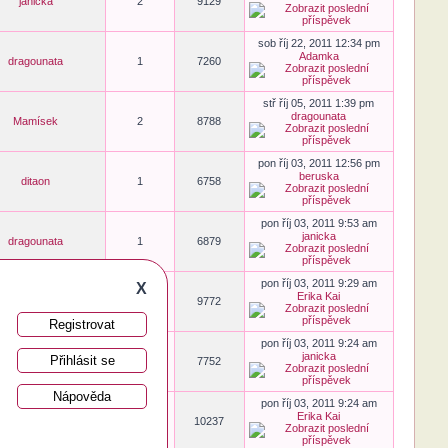
janicka
2
9129
sob říj 22, 2011 12:34 pm
Adamka
dragounata
1
7260
stř říj 05, 2011 1:39 pm
dragounata
Mamísek
2
8788
pon říj 03, 2011 12:56 pm
beruska
ditaon
1
6758
pon říj 03, 2011 9:53 am
janicka
dragounata
1
6879
pon říj 03, 2011 9:29 am
X
Erika Kai
Emilka
3
9772
Registrovat
pon říj 03, 2011 9:24 am
janicka
Přihlásit se
Linda
1
7752
Nápověda
pon říj 03, 2011 9:24 am
Erika Kai
Boubelka
3
10237