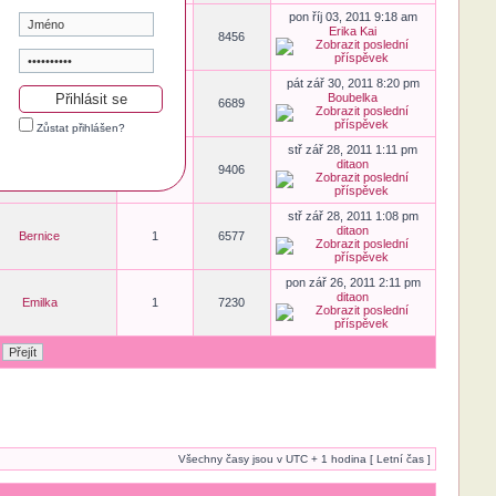
pon říj 03, 2011 9:18 am
Erika Kai
Emilka
2
8456
pát zář 30, 2011 8:20 pm
Boubelka
janicka
1
6689
Zůstat přihlášen?
stř zář 28, 2011 1:11 pm
ditaon
Babča
3
9406
stř zář 28, 2011 1:08 pm
ditaon
Bernice
1
6577
pon zář 26, 2011 2:11 pm
ditaon
Emilka
1
7230
Všechny časy jsou v UTC + 1 hodina [ Letní čas ]