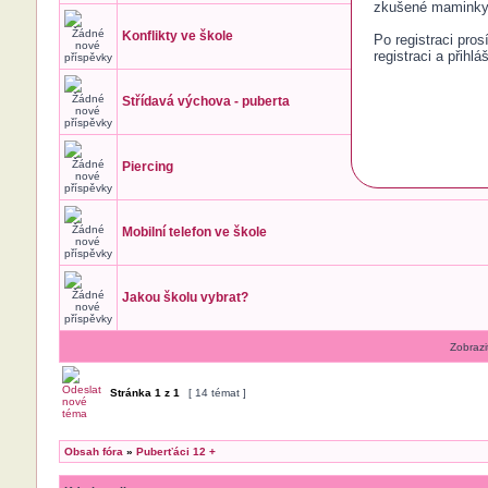
zkušené maminky 
Konflikty ve škole
Po registraci pro
registraci a přihlá
Střídavá výchova - puberta
Piercing
Mobilní telefon ve škole
Jakou školu vybrat?
Zobrazi
Stránka
1
z
1
[ 14 témat ]
Obsah fóra
»
Puberťáci 12 +