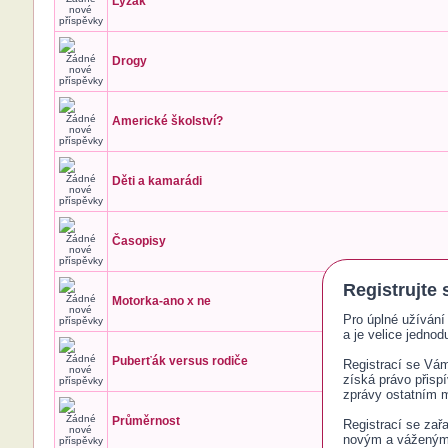
Lyžák
Drogy
Americké školství?
Děti a kamarádi
Časopisy
Registrujte 
Motorka-ano x ne
Pro úplné užívání 
a je velice jednodu
Puberťák versus rodiče
Registrací se Vám 
získá právo přisp
zprávy ostatním
Průměrnost
Registrací se zař
novým a váženým č