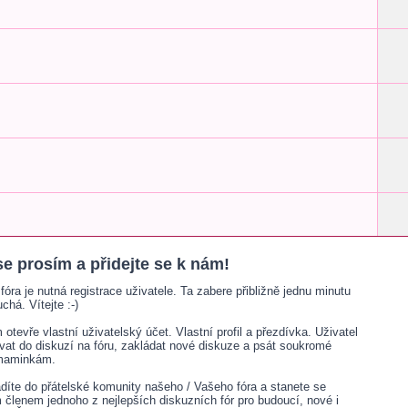
se prosím a přidejte se k nám!
fóra je nutná registrace uživatele. Ta zabere přibližně jednu minutu
chá. Vítejte :-)
otevře vlastní uživatelský účet. Vlastní profil a přezdívka. Uživatel
ívat do diskuzí na fóru, zakládat nové diskuze a psát soukromé
 maminkám.
adíte do přátelské komunity našeho / Vašeho fóra a stanete se
lenem jednoho z nejlepších diskuzních fór pro budoucí, nové i