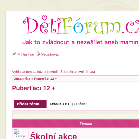
Přihlásit se
Registrovat
Vyhledat témata bez odpovědí
|
Zobrazit aktivní témata
Obsah fóra
»
Puberťáci 12 +
Puberťáci 12 +
Stránka
1
z
1
[ 14 témat ]
Témata
Školní akce