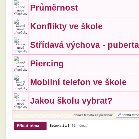
Průměrnost
Konflikty ve škole
Střídavá výchova - pubert
Piercing
Mobilní telefon ve škole
Jakou školu vybrat?
Zobrazit témata za předchozí:
Stránka
1
z
1
[ 14 témat ]