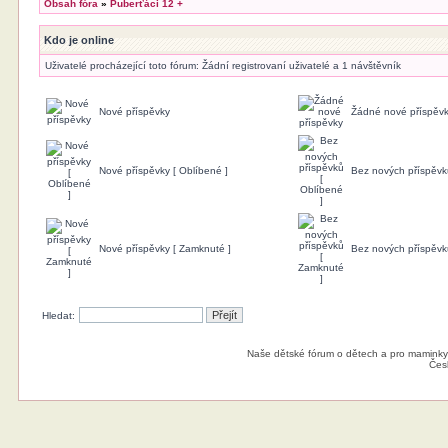
Obsah fóra
»
Puberťáci 12 +
Kdo je online
Uživatelé procházející toto fórum: Žádní registrovaní uživatelé a 1 návštěvník
Nové příspěvky
Žádné nové příspěv
Nové příspěvky [ Oblíbené ]
Bez nových příspěvk
Nové příspěvky [ Zamknuté ]
Bez nových příspěvk
Hledat:
Naše dětské fórum o dětech a pro maminky
Čes