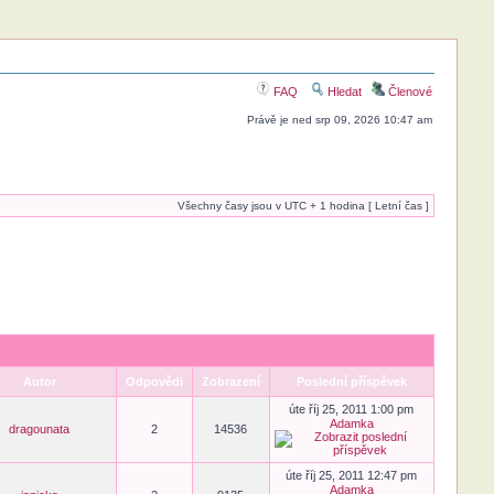
FAQ
Hledat
Členové
Právě je ned srp 09, 2026 10:47 am
Všechny časy jsou v UTC + 1 hodina [ Letní čas ]
Autor
Odpovědi
Zobrazení
Poslední příspěvek
úte říj 25, 2011 1:00 pm
Adamka
dragounata
2
14536
úte říj 25, 2011 12:47 pm
Adamka