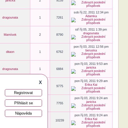
janicka
2
9135
sob říj 22, 2011 12:34 pm
Adamka
dragounata
1
7261
stř říj 05, 2011 1:39 pm
dragounata
Mamísek
2
8790
pon říj 03, 2011 12:56 pm
beruska
ditaon
1
6762
pon říj 03, 2011 9:53 am
janicka
dragounata
1
6884
pon říj 03, 2011 9:29 am
X
Erika Kai
Emilka
3
9775
Registrovat
pon říj 03, 2011 9:24 am
janicka
Přihlásit se
Linda
1
7755
Nápověda
pon říj 03, 2011 9:24 am
Erika Kai
Boubelka
3
10239