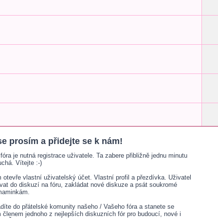
se prosím a přidejte se k nám!
fóra je nutná registrace uživatele. Ta zabere přibližně jednu minutu
chá. Vítejte :-)
otevře vlastní uživatelský účet. Vlastní profil a přezdívka. Uživatel
ívat do diskuzí na fóru, zakládat nové diskuze a psát soukromé
 maminkám.
adíte do přátelské komunity našeho / Vašeho fóra a stanete se
lenem jednoho z nejlepších diskuzních fór pro budoucí, nové i