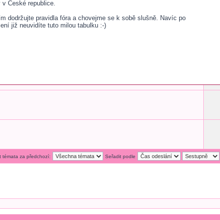
v České republice.
sím dodržujte pravidla fóra a chovejme se k sobě slušně. Navíc po
šení již neuvidíte tuto milou tabulku :-)
t témata za předchozí:
Seřadit podle