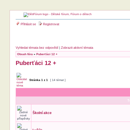
Přihlásit se
Registrovat
Vyhledat témata bez odpovědí
|
Zobrazit aktivní témata
Obsah fóra
»
Puberťáci 12 +
Puberťáci 12 +
Stránka
1
z
1
[ 14 témat ]
T
Školní akce