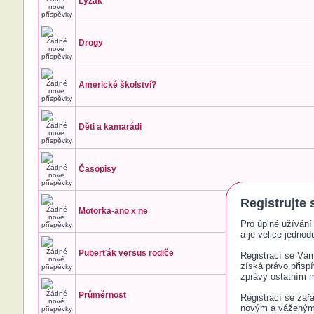
Lyžák
Drogy
Americké školství?
Děti a kamarádi
Časopisy
Registrujte 
Motorka-ano x ne
Pro úplné užívání 
a je velice jednodu
Puberťák versus rodiče
Registrací se Vám 
získá právo přisp
zprávy ostatním
Průměrnost
Registrací se zař
novým a váženým č