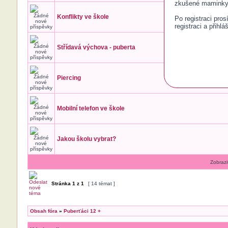
zkušené maminky 
Konflikty ve škole
Po registraci pro
registraci a přihlá
Střídavá výchova - puberta
Piercing
Mobilní telefon ve škole
Jakou školu vybrat?
Zobrazi
Stránka
1
z
1
[ 14 témat ]
Obsah fóra
»
Puberťáci 12 +