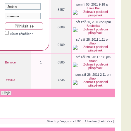
pon říj 03, 2011 9:18 am
Erika Kai
Emilka
2
8457
pát zář 30, 2011 8:20 pm
Boubelka
janicka
1
6689
Zůstat přihlášen?
stř zář 28, 2011 1:11 pm
ditaon
Babča
3
9409
stř zář 28, 2011 1:08 pm
ditaon
Bernice
1
6585
pon zář 26, 2011 2:11 pm
ditaon
Emilka
1
7235
Všechny časy jsou v UTC + 1 hodina [ Letní čas ]