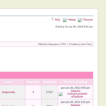
FAQ
Hledat
Členové
Právě je čtv srp 06, 2026 9:01 pm
Všechny časy jsou v UTC + 1 hodina [ Letní čas ]
Autor
Odpovědi
Zobrazení
Poslední příspěvek
pon pro 26, 2011 9:55 pm
Adamka
dragounata
3
17317
pon pro 05, 2011 9:32 pm
Adamka