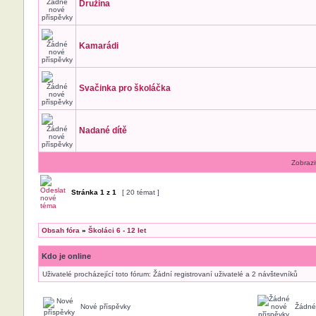
Družina
Kamarádi
Svačinka pro školáčka
Nadané dítě
Zobrazi
Stránka
1
z
1
[ 20 témat ]
Obsah fóra
»
Školáci 6 - 12 let
Kdo je online
Uživatelé procházející toto fórum: Žádní registrovaní uživatelé a 2 návštevníků
Nové příspěvky
Žádné