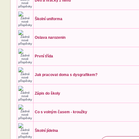
Děti a hračky z filmů
Školní uniforma
Oslava narozenin
První třída
Jak pracovat doma s dysgrafikem?
Zápis do školy
Co s volným časem - kroužky
Školní jídelna