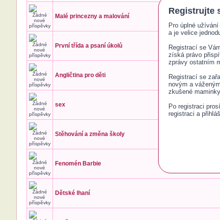
Registrujte 
Malé princezny a malování
Pro úplné užívání 
a je velice jednodu
První třída a psaní úkolů
Registrací se Vám 
získá právo přisp
zprávy ostatním
Angličtina pro děti
Registrací se zař
novým a váženým č
zkušené maminky 
sex
Po registraci pro
registraci a přihlá
Stěhování a změna školy
Fenomén Barbie
Dětské lhaní