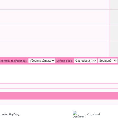
t témata za předchozí:
Seřadit podle
 nové příspěvky
Oznámení