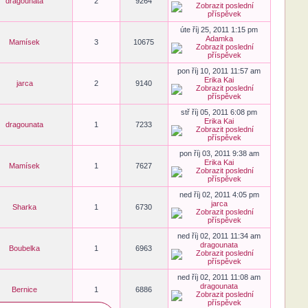
dragounata
2
9264
úte říj 25, 2011 1:15 pm
Adamka
Mamísek
3
10675
pon říj 10, 2011 11:57 am
Erika Kai
jarca
2
9140
stř říj 05, 2011 6:08 pm
Erika Kai
dragounata
1
7233
pon říj 03, 2011 9:38 am
Erika Kai
Mamísek
1
7627
ned říj 02, 2011 4:05 pm
jarca
Sharka
1
6730
ned říj 02, 2011 11:34 am
dragounata
Boubelka
1
6963
ned říj 02, 2011 11:08 am
dragounata
Bernice
1
6886