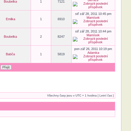
Bernice
Boubelka
1
7121
stř zář 28, 2011 10:45 pm
Mamísek
Emilka
1
6910
stř zář 28, 2011 10:44 pm
Mamísek
Boubelka
2
8247
pon zář 26, 2011 10:19 pm
Adamka
Babča
1
5819
Všechny časy jsou v UTC + 1 hodina [ Letní čas ]