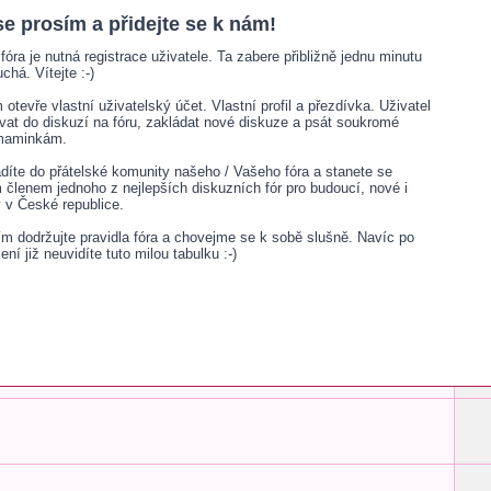
se prosím a přidejte se k nám!
fóra je nutná registrace uživatele. Ta zabere přibližně jednu minutu
chá. Vítejte :-)
otevře vlastní uživatelský účet. Vlastní profil a přezdívka. Uživatel
ívat do diskuzí na fóru, zakládat nové diskuze a psát soukromé
 maminkám.
adíte do přátelské komunity našeho / Vašeho fóra a stanete se
lenem jednoho z nejlepších diskuzních fór pro budoucí, nové i
v České republice.
sím dodržujte pravidla fóra a chovejme se k sobě slušně. Navíc po
šení již neuvidíte tuto milou tabulku :-)