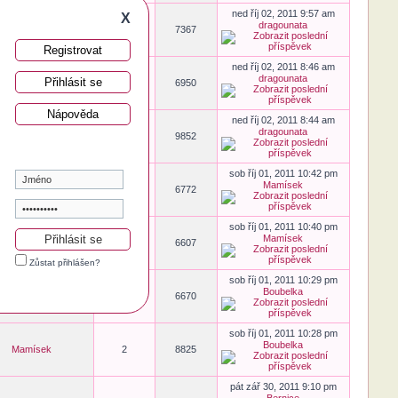
ned říj 02, 2011 9:57 am
X
dragounata
Mamísek
1
7367
Registrovat
ned říj 02, 2011 8:46 am
dragounata
Přihlásit se
Bernice
1
6950
Nápověda
ned říj 02, 2011 8:44 am
dragounata
Bernice
3
9852
sob říj 01, 2011 10:42 pm
Mamísek
ditaon
1
6772
sob říj 01, 2011 10:40 pm
Mamísek
Emilka
1
6607
Zůstat přihlášen?
sob říj 01, 2011 10:29 pm
Boubelka
Emilka
1
6670
sob říj 01, 2011 10:28 pm
Boubelka
Mamísek
2
8825
pát zář 30, 2011 9:10 pm