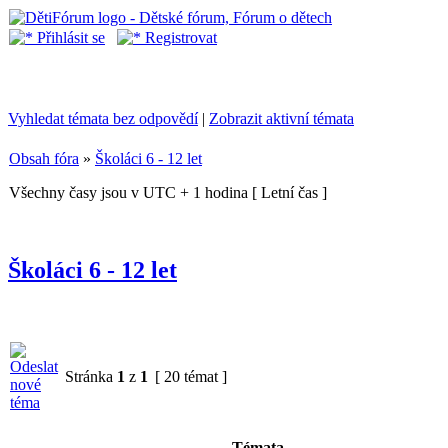
Přihlásit se
Registrovat
Vyhledat témata bez odpovědí
|
Zobrazit aktivní témata
Obsah fóra
»
Školáci 6 - 12 let
Všechny časy jsou v UTC + 1 hodina [ Letní čas ]
Školáci 6 - 12 let
Stránka
1
z
1
[ 20 témat ]
Témata