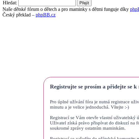
Hledat:
Naše dětské fórum o dětech a pro maminky s dětmi funguje díky
php
Český překlad –
phpBB.cz
Registrujte se prosím a přidejte se k
Pro úplné užívání fóra je nutná registrace uži
minutu a je velice jednoduchá. Vítejte :-)
Registrací se Vám otevře vlastní uživatelský ú
Uživatel získá právo přispívat do diskuzí na f
soukromé zprávy ostatním maminkám.
Registrací se zařadíte do přátelské komunity n