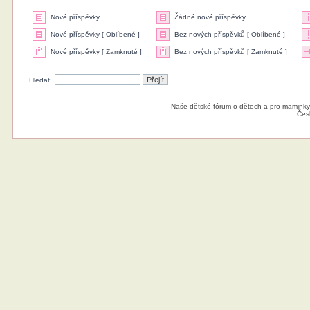
Nové příspěvky
Žádné nové příspěvky
Nové příspěvky [ Oblíbené ]
Bez nových příspěvků [ Oblíbené ]
Nové příspěvky [ Zamknuté ]
Bez nových příspěvků [ Zamknuté ]
Hledat:
Naše dětské fórum o dětech a pro maminky
Čes