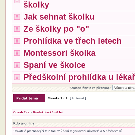
školky
Jak sehnat školku
Ze školky po "o"
Prohlídka ve třech letech
Montessori školka
Spaní ve školce
Předškolní prohlídka u léka
Zobrazit témata za předchozí:
Stránka
1
z
1
[ 16 témat ]
Obsah fóra
»
Předškoláci 3 - 6 let
Kdo je online
Uživatelé procházející toto fórum: Žádní registrovaní uživatelé a 5 návštevníků