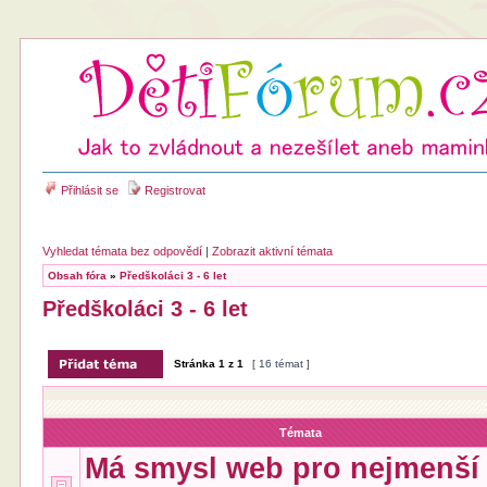
Přihlásit se
Registrovat
Vyhledat témata bez odpovědí
|
Zobrazit aktivní témata
Obsah fóra
»
Předškoláci 3 - 6 let
Předškoláci 3 - 6 let
Stránka
1
z
1
[ 16 témat ]
Témata
Má smysl web pro nejmenší