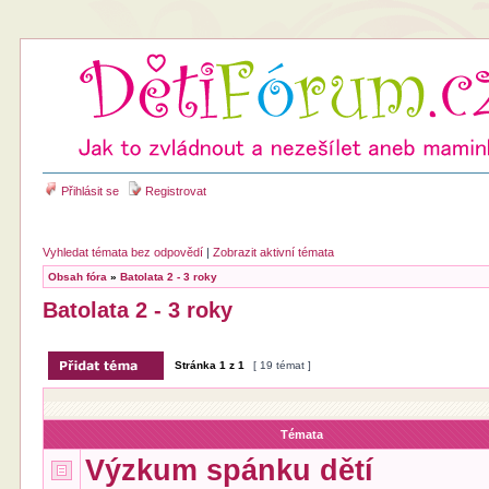
Přihlásit se
Registrovat
Vyhledat témata bez odpovědí
|
Zobrazit aktivní témata
Obsah fóra
»
Batolata 2 - 3 roky
Batolata 2 - 3 roky
Stránka
1
z
1
[ 19 témat ]
Témata
Výzkum spánku dětí