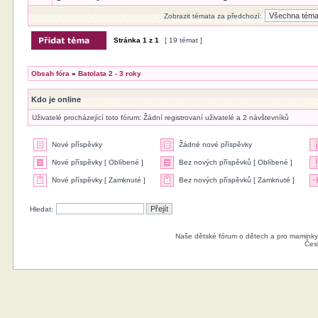
Zobrazit témata za předchozí:
Stránka
1
z
1
[ 19 témat ]
Obsah fóra
»
Batolata 2 - 3 roky
Kdo je online
Uživatelé procházející toto fórum: Žádní registrovaní uživatelé a 2 návštevníků
Nové příspěvky
Žádné nové příspěvky
Nové příspěvky [ Oblíbené ]
Bez nových příspěvků [ Oblíbené ]
Nové příspěvky [ Zamknuté ]
Bez nových příspěvků [ Zamknuté ]
Hledat:
Naše dětské fórum o dětech a pro maminky
Čes