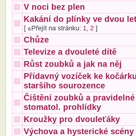
V noci bez plen
Kakání do plínky ve dvou le
[
Přejít na stránku:
1
,
2
]
Chůze
Televize a dvouleté dítě
Růst zoubků a jak na něj
Přídavný vozíček ke kočárk
staršího sourozence
Čištění zoubků a pravidelné
stomatol. prohlídky
Kroužky pro dvouleťáky
Výchova a hysterické scény