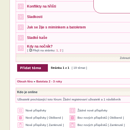
Konflikty na hřišti
Sladkosti
Jak se žije s miminkem a batoletem
Sladké kaše
Kdy na nočník?
[
Přejít na stránku:
1
,
2
]
Zobrazi
Stránka
1
z
1
[ 19 témat ]
Obsah fóra
»
Batolata 2 - 3 roky
Kdo je online
Uživatelé procházející toto fórum: Žádní registrovaní uživatelé a 1 návštěvník
Nové příspěvky
Žádné nové příspěvky
Nové příspěvky [ Oblíbené ]
Bez nových příspěvků [ Oblíbené ]
Nové příspěvky [ Zamknuté ]
Bez nových příspěvků [ Zamknuté ]