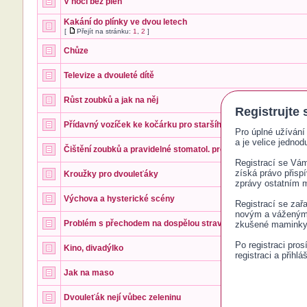
V noci bez plen
Kakání do plínky ve dvou letech
[
Přejít na stránku:
1
,
2
]
Chůze
Televize a dvouleté dítě
Růst zoubků a jak na něj
Registrujte 
Přídavný vozíček ke kočárku pro staršího sourozence
Pro úplné užívání 
a je velice jednodu
Čištění zoubků a pravidelné stomatol. prohlídky
Registrací se Vám 
získá právo přisp
Kroužky pro dvouleťáky
zprávy ostatním
Výchova a hysterické scény
Registrací se zař
novým a váženým č
Problém s přechodem na dospělou stravu
zkušené maminky 
Po registraci pro
Kino, divadýlko
registraci a přihlá
Jak na maso
Dvouleťák nejí vůbec zeleninu