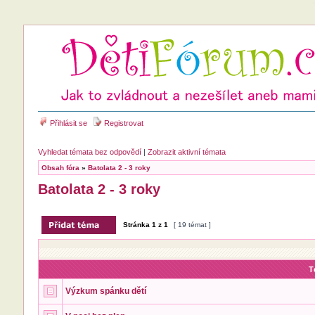
Přihlásit se
Registrovat
Vyhledat témata bez odpovědí
|
Zobrazit aktivní témata
Obsah fóra
»
Batolata 2 - 3 roky
Batolata 2 - 3 roky
Stránka
1
z
1
[ 19 témat ]
T
Výzkum spánku dětí