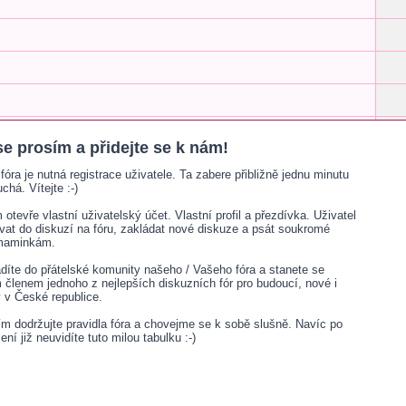
se prosím a přidejte se k nám!
fóra je nutná registrace uživatele. Ta zabere přibližně jednu minutu
chá. Vítejte :-)
otevře vlastní uživatelský účet. Vlastní profil a přezdívka. Uživatel
ívat do diskuzí na fóru, zakládat nové diskuze a psát soukromé
 maminkám.
adíte do přátelské komunity našeho / Vašeho fóra a stanete se
lenem jednoho z nejlepších diskuzních fór pro budoucí, nové i
v České republice.
sím dodržujte pravidla fóra a chovejme se k sobě slušně. Navíc po
šení již neuvidíte tuto milou tabulku :-)