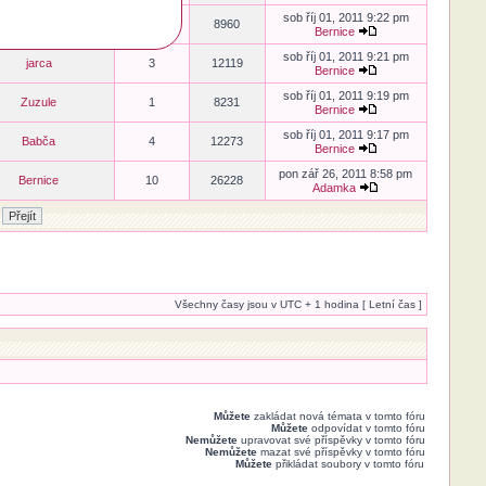
sob říj 01, 2011 9:22 pm
Mamina
2
8960
Bernice
sob říj 01, 2011 9:21 pm
jarca
3
12119
Bernice
sob říj 01, 2011 9:19 pm
Zuzule
1
8231
Bernice
sob říj 01, 2011 9:17 pm
Babča
4
12273
Bernice
pon zář 26, 2011 8:58 pm
Bernice
10
26228
Adamka
Všechny časy jsou v UTC + 1 hodina [ Letní čas ]
Můžete
zakládat nová témata v tomto fóru
Můžete
odpovídat v tomto fóru
Nemůžete
upravovat své příspěvky v tomto fóru
Nemůžete
mazat své příspěvky v tomto fóru
Můžete
přikládat soubory v tomto fóru