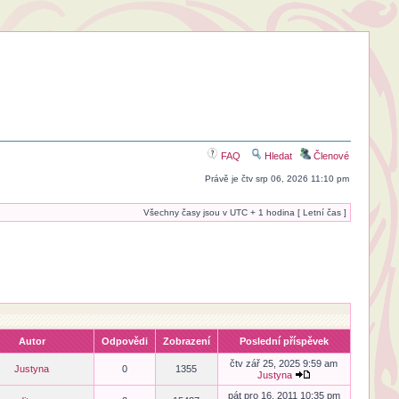
FAQ
Hledat
Členové
Právě je čtv srp 06, 2026 11:10 pm
Všechny časy jsou v UTC + 1 hodina [ Letní čas ]
Autor
Odpovědi
Zobrazení
Poslední příspěvek
čtv zář 25, 2025 9:59 am
Justyna
0
1355
Justyna
pát pro 16, 2011 10:35 pm