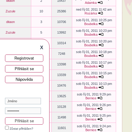
ditaon
2
15437
Adamka
ned říj 02, 2011 11:42 am
Zuzule
10
25386
Rozárka
sob říj 01, 2011 10:25 pm
ditaon
3
10706
Boubelka
sob říj 01, 2011 10:23 pm
Zuzule
5
13992
Boubelka
sob říj 01, 2011 10:20 pm
Adamka
3
10314
Boubelka
X
sob říj 01, 2011 10:18 pm
Adamka
1
7248
Boubelka
Registrovat
sob říj 01, 2011 10:17 pm
Adamka
5
13398
Boubelka
Přihlásit se
sob říj 01, 2011 10:15 pm
Mamina
4
13339
Boubelka
Nápověda
sob říj 01, 2011 10:13 pm
Adamka
3
10476
Boubelka
sob říj 01, 2011 9:29 pm
Mamina
5
13625
Bernice
sob říj 01, 2011 9:26 pm
Zuzule
3
10128
Bernice
sob říj 01, 2011 9:25 pm
Mamísek
4
11498
Bernice
sob říj 01, 2011 9:24 pm
Zuzule
4
11601
Zůstat přihlášen?
Bernice