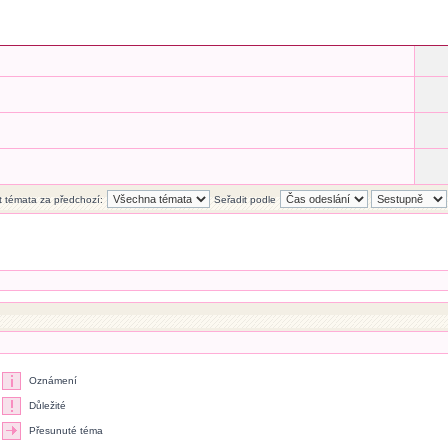
t témata za předchozí:
Seřadit podle
Oznámení
Důležité
Přesunuté téma