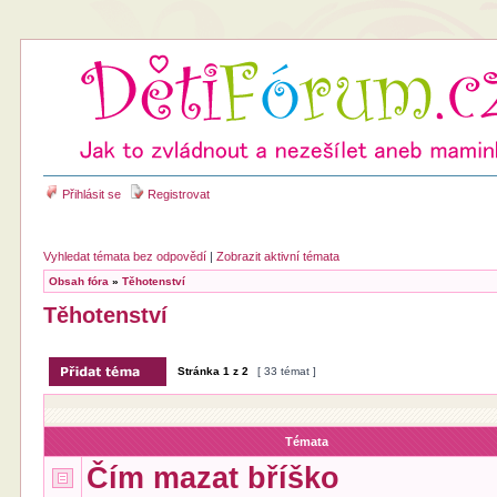
Přihlásit se
Registrovat
Vyhledat témata bez odpovědí
|
Zobrazit aktivní témata
Obsah fóra
»
Těhotenství
Těhotenství
Stránka
1
z
2
[ 33 témat ]
Témata
Čím mazat bříško