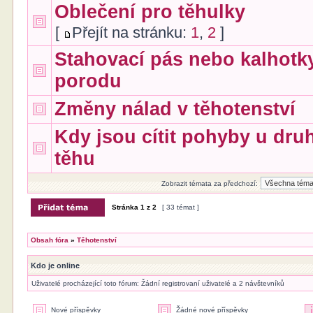
Oblečení pro těhulky
[
Přejít na stránku:
1
,
2
]
Stahovací pás nebo kalhotk
porodu
Změny nálad v těhotenství
Kdy jsou cítit pohyby u dru
těhu
Zobrazit témata za předchozí:
Stránka
1
z
2
[ 33 témat ]
Obsah fóra
»
Těhotenství
Kdo je online
Uživatelé procházející toto fórum: Žádní registrovaní uživatelé a 2 návštevníků
Nové příspěvky
Žádné nové příspěvky