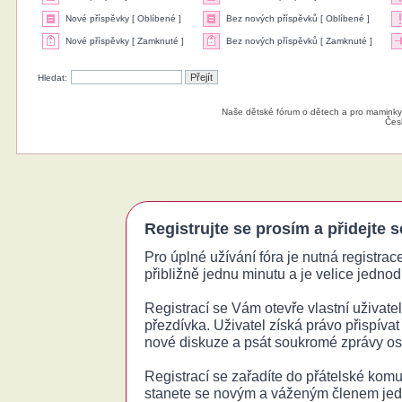
Nové příspěvky [ Oblíbené ]
Bez nových příspěvků [ Oblíbené ]
Nové příspěvky [ Zamknuté ]
Bez nových příspěvků [ Zamknuté ]
Hledat:
Naše dětské fórum o dětech a pro maminky
Čes
Registrujte se prosím a přidejte 
Pro úplné užívání fóra je nutná registrac
přibližně jednu minutu a je velice jednodu
Registrací se Vám otevře vlastní uživatels
přezdívka. Uživatel získá právo přispívat
nové diskuze a psát soukromé zprávy o
Registrací se zařadíte do přátelské komu
stanete se novým a váženým členem jed