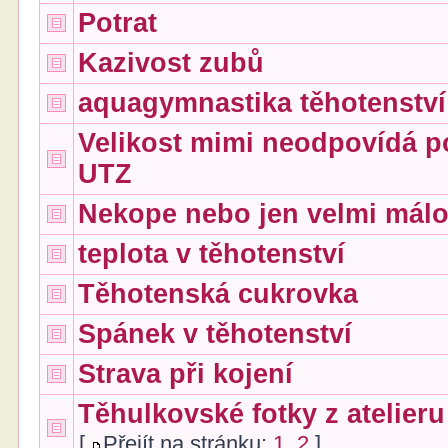
Potrat
Kazivost zubů
aquagymnastika těhotenství
Velikost mimi neodpovídá p
UTZ
Nekope nebo jen velmi mál
teplota v těhotenství
Těhotenská cukrovka
Spánek v těhotenství
Strava při kojení
Těhulkovské fotky z atelieru
[
Přejít na stránku:
1
,
2
]