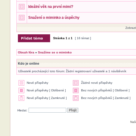
Ideální věk na první mimi?
Snažení o miminko a úspěchy
Zobrazi
Stránka
1
z
1
[ 16 témat ]
Obsah fóra
»
Snažíme se o miminko
Kdo je online
Uživatelé procházející toto fórum: Žádní registrovaní uživatelé a 1 návštěvník
Nové příspěvky
Žádné nové příspěvky
Nové příspěvky [ Oblíbené ]
Bez nových příspěvků [ Oblíbené ]
Nové příspěvky [ Zamknuté ]
Bez nových příspěvků [ Zamknuté ]
Hledat:
Naš