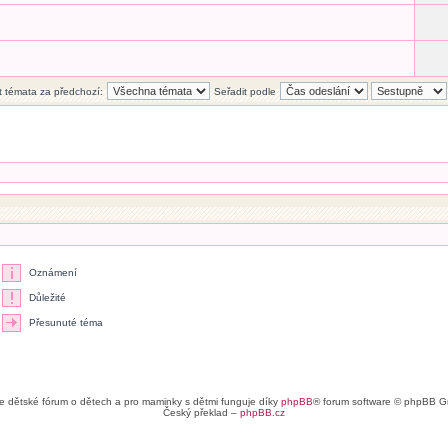
t témata za předchozí:
Seřadit podle
Oznámení
Důležité
Přesunuté téma
e dětské fórum o dětech a pro maminky s dětmi funguje díky
phpBB
® forum software © phpBB G
Český překlad –
phpBB.cz