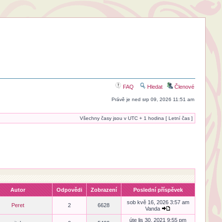
FAQ
Hledat
Členové
Právě je ned srp 09, 2026 11:51 am
Všechny časy jsou v UTC + 1 hodina [ Letní čas ]
Autor
Odpovědi
Zobrazení
Poslední příspěvek
sob kvě 16, 2026 3:57 am
Peret
2
6628
Vanda
úte lis 30, 2021 9:55 pm