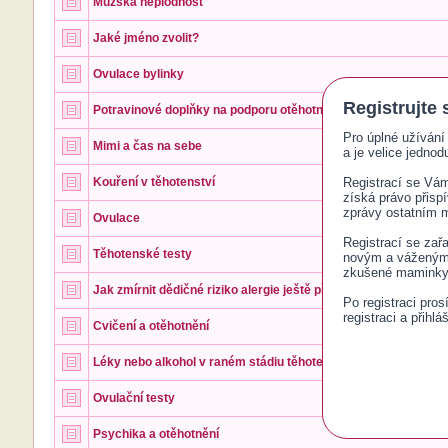
Mužská neplodnost
Jaké jméno zvolit?
Ovulace bylinky
Registrujte 
Potravinové doplňky na podporu otěhotnění
Pro úplné užívání 
Mimi a čas na sebe
a je velice jednodu
Kouření v těhotenství
Registrací se Vám 
získá právo přisp
zprávy ostatním
Ovulace
Registrací se zař
Těhotenské testy
novým a váženým č
zkušené maminky 
Jak zmírnit dědičné riziko alergie ještě před otěhotněním
Po registraci pro
registraci a přihlá
Cvičení a otěhotnění
Léky nebo alkohol v raném stádiu těhotenství
Ovulační testy
Psychika a otěhotnění