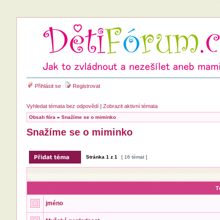
Přihlásit se
Registrovat
Vyhledat témata bez odpovědí
|
Zobrazit aktivní témata
Obsah fóra
»
Snažíme se o miminko
Snažíme se o miminko
Stránka
1
z
1
[ 16 témat ]
T
jméno