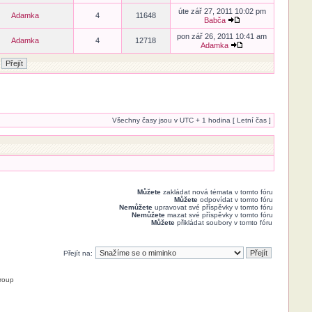
úte zář 27, 2011 10:02 pm
Adamka
4
11648
Babča
pon zář 26, 2011 10:41 am
Adamka
4
12718
Adamka
Všechny časy jsou v UTC + 1 hodina [ Letní čas ]
Můžete
zakládat nová témata v tomto fóru
Můžete
odpovídat v tomto fóru
Nemůžete
upravovat své příspěvky v tomto fóru
Nemůžete
mazat své příspěvky v tomto fóru
Můžete
přikládat soubory v tomto fóru
Přejít na:
roup