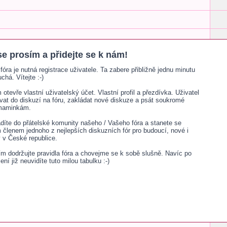
se prosím a přidejte se k nám!
fóra je nutná registrace uživatele. Ta zabere přibližně jednu minutu
chá. Vítejte :-)
otevře vlastní uživatelský účet. Vlastní profil a přezdívka. Uživatel
ívat do diskuzí na fóru, zakládat nové diskuze a psát soukromé
 maminkám.
adíte do přátelské komunity našeho / Vašeho fóra a stanete se
lenem jednoho z nejlepších diskuzních fór pro budoucí, nové i
v České republice.
sím dodržujte pravidla fóra a chovejme se k sobě slušně. Navíc po
šení již neuvidíte tuto milou tabulku :-)