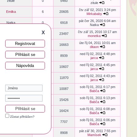
zitule
0
5460
zitule
čtv zář 02, 2021 3:24 pm
Emilka
6
20605
Mirkababy
pát čer 26, 2020 6:04 am
Natka
0
6918
Natka
X
čtv zář 15, 2016 10:17 am
Princezna
8
23497
monetka
úte říj 04, 2011 10:01 am
Registrovat
Princezna
5
16663
ditaon
ned říj 02, 2011 4:48 pm
Přihlásit se
Bernice
2
8939
jarca
ned říj 02, 2011 4:45 pm
Nápověda
dragounata
3
10607
jarca
ned říj 02, 2011 4:43 pm
Princezna
4
11870
jarca
sob říj 01, 2011 6:17 pm
Princezna
3
10087
Babča
sob říj 01, 2011 6:13 pm
Mamísek
6
15426
Babča
sob říj 01, 2011 6:08 pm
Princezna
7
16424
Babča
Zůstat přihlášen?
sob říj 01, 2011 6:06 pm
Princezna
1
7707
Babča
pát zář 30, 2011 7:55 pm
Babča
2
8908
Mamísek