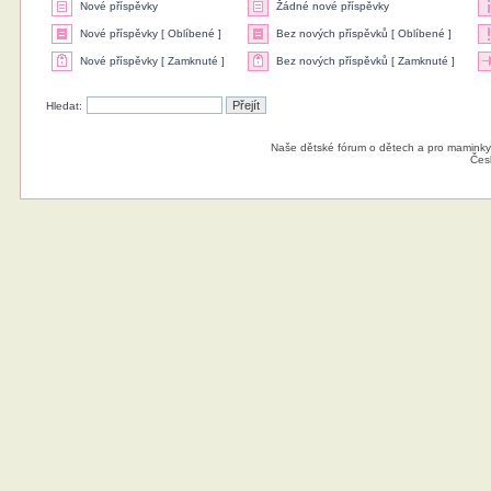
Nové příspěvky
Žádné nové příspěvky
Nové příspěvky [ Oblíbené ]
Bez nových příspěvků [ Oblíbené ]
Nové příspěvky [ Zamknuté ]
Bez nových příspěvků [ Zamknuté ]
Hledat:
Naše dětské fórum o dětech a pro maminky
Čes