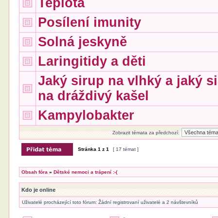
Teplota
Posílení imunity
Solná jeskyně
Laringitidy a děti
Jaký sirup na vlhký a jaký s
na dráždivý kašel
Kampylobakter
Zobrazit témata za předchozí:
Stránka
1
z
1
[ 17 témat ]
Obsah fóra
»
Dětské nemoci a trápení :-(
Kdo je online
Uživatelé procházející toto fórum: Žádní registrovaní uživatelé a 2 návštevníků