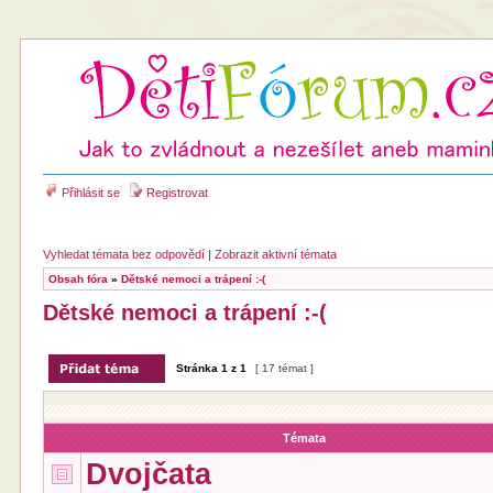
Přihlásit se
Registrovat
Vyhledat témata bez odpovědí
|
Zobrazit aktivní témata
Obsah fóra
»
Dětské nemoci a trápení :-(
Dětské nemoci a trápení :-(
Stránka
1
z
1
[ 17 témat ]
Témata
Dvojčata