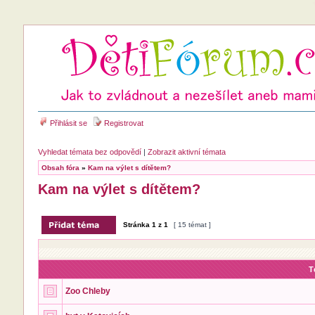
Přihlásit se
Registrovat
Vyhledat témata bez odpovědí
|
Zobrazit aktivní témata
Obsah fóra
»
Kam na výlet s dítětem?
Kam na výlet s dítětem?
Stránka
1
z
1
[ 15 témat ]
T
Zoo Chleby