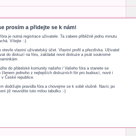
se prosím a přidejte se k nám!
fóra je nutná registrace uživatele. Ta zabere přibližně jednu minutu
chá. Vítejte :-)
otevře vlastní uživatelský účet. Vlastní profil a přezdívka. Uživatel
ívat do diskuzí na fóru, zakládat nové diskuze a psát soukromé
 maminkám.
adíte do přátelské komunity našeho / Vašeho fóra a stanete se
lenem jednoho z nejlepších diskuzních fór pro budoucí, nové i
v České republice.
sím dodržujte pravidla fóra a chovejme se k sobě slušně. Navíc po
šení již neuvidíte tuto milou tabulku :-)
kála