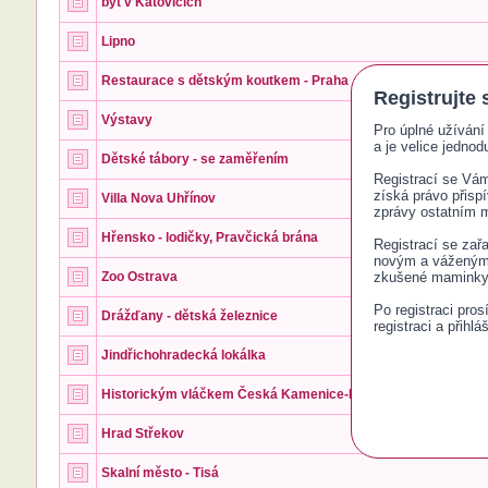
byt v Katovicích
Lipno
Restaurace s dětským koutkem - Praha
Registrujte 
Výstavy
Pro úplné užívání 
a je velice jednodu
Dětské tábory - se zaměřením
Registrací se Vám 
získá právo přisp
Villa Nova Uhřínov
zprávy ostatním
Hřensko - lodičky, Pravčická brána
Registrací se zař
novým a váženým č
Zoo Ostrava
zkušené maminky 
Po registraci pro
Drážďany - dětská železnice
registraci a přihlá
Jindřichohradecká lokálka
Historickým vláčkem Česká Kamenice-Kam. Šenov- Panská s
Hrad Střekov
Skalní město - Tisá