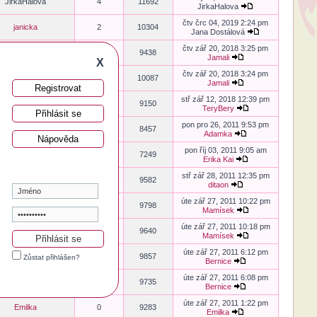
JirkaHalova
4
11692
JirkaHalova
čtv črc 04, 2019 2:24 pm
janicka
2
10304
Jana Dostálová
čtv zář 20, 2018 3:25 pm
Sharka
2
9438
Jamali
X
čtv zář 20, 2018 3:24 pm
jarca
2
10087
Jamali
Registrovat
stř zář 12, 2018 12:39 pm
Babča
2
9150
TeryBery
Přihlásit se
pon pro 26, 2011 9:53 pm
dragounata
1
8457
Adamka
Nápověda
pon říj 03, 2011 9:05 am
Emilka
1
7249
Erika Kai
stř zář 28, 2011 12:35 pm
ditaon
0
9582
ditaon
úte zář 27, 2011 10:22 pm
Mamísek
0
9798
Mamísek
úte zář 27, 2011 10:18 pm
Mamísek
0
9640
Mamísek
úte zář 27, 2011 6:12 pm
Bernice
0
9857
Zůstat přihlášen?
Bernice
úte zář 27, 2011 6:08 pm
Bernice
0
9735
Bernice
úte zář 27, 2011 1:22 pm
Emilka
0
9283
Emilka