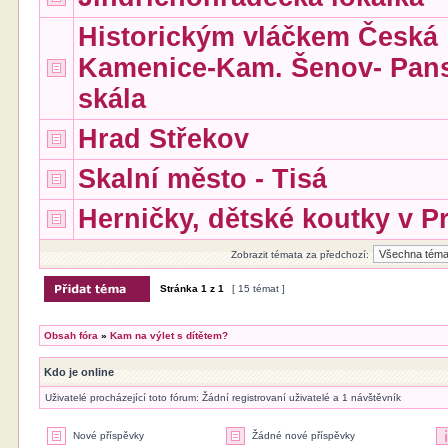
Historickým vláčkem Česká
Kamenice-Kam. Šenov- Pan
skála
Hrad Střekov
Skalní město - Tisá
Herničky, dětské koutky v P
Zobrazit témata za předchozí:
Stránka
1
z
1
[ 15 témat ]
Obsah fóra
»
Kam na výlet s dítětem?
Kdo je online
Uživatelé procházející toto fórum: Žádní registrovaní uživatelé a 1 návštěvník
Nové příspěvky
Žádné nové příspěvky