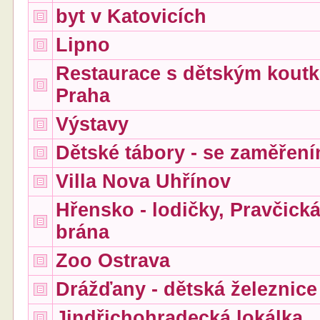
byt v Katovicích
Lipno
Restaurace s dětským koutk
Praha
Výstavy
Dětské tábory - se zaměřen
Villa Nova Uhřínov
Hřensko - lodičky, Pravčick
brána
Zoo Ostrava
Drážďany - dětská železnice
Jindřichohradecká lokálka