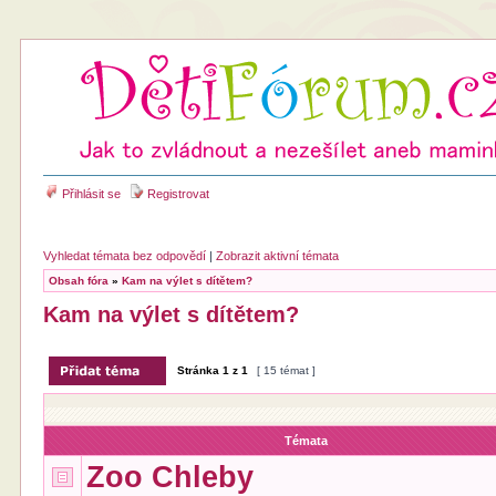
Přihlásit se
Registrovat
Vyhledat témata bez odpovědí
|
Zobrazit aktivní témata
Obsah fóra
»
Kam na výlet s dítětem?
Kam na výlet s dítětem?
Stránka
1
z
1
[ 15 témat ]
Témata
Zoo Chleby