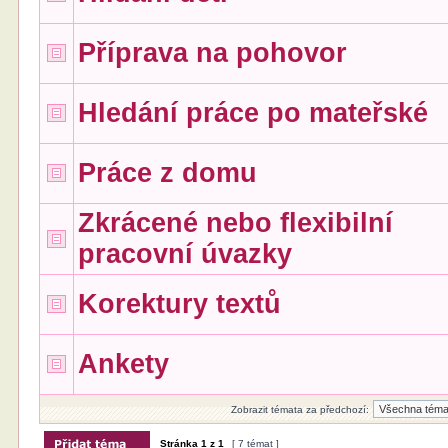
Příprava na pohovor
Hledání práce po mateřské
Práce z domu
Zkrácené nebo flexibilní
pracovní úvazky
Korektury textů
Ankety
Zobrazit témata za předchozí:
Stránka
1
z
1
[ 7 témat ]