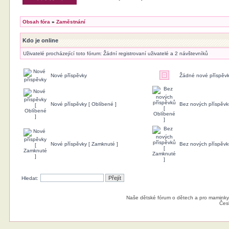
Obsah fóra
»
Zaměstnání
Kdo je online
Uživatelé procházející toto fórum: Žádní registrovaní uživatelé a 2 návštevníků
Nové příspěvky
Žádné nové příspěv
Nové příspěvky [ Oblíbené ]
Bez nových příspěvk
Nové příspěvky [ Zamknuté ]
Bez nových příspěvk
Hledat:
Naše dětské fórum o dětech a pro maminky
Čes