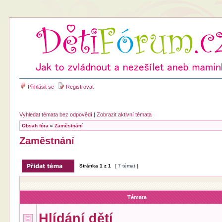
Přihlásit se
Registrovat
Vyhledat témata bez odpovědí
|
Zobrazit aktivní témata
Obsah fóra
»
Zaměstnání
Zaměstnání
Stránka
1
z
1
[ 7 témat ]
Témata
Hlídání dětí