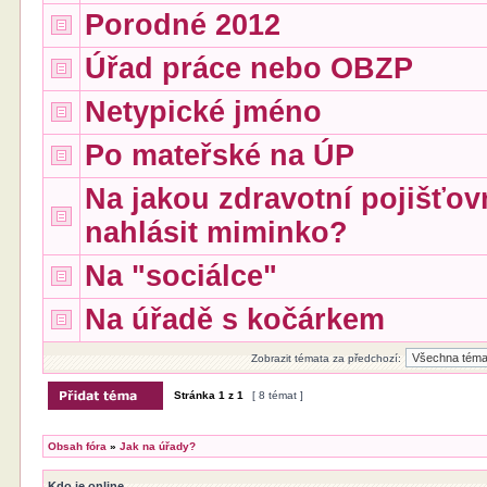
Porodné 2012
Úřad práce nebo OBZP
Netypické jméno
Po mateřské na ÚP
Na jakou zdravotní pojišťo
nahlásit miminko?
Na "sociálce"
Na úřadě s kočárkem
Zobrazit témata za předchozí:
Stránka
1
z
1
[ 8 témat ]
Obsah fóra
»
Jak na úřady?
Kdo je online