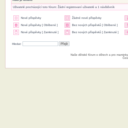
Uživatelé procházející toto fórum: Žádní registrovaní uživatelé a 1 návštěvník
Nové příspěvky
Žádné nové příspěvky
Nové příspěvky [ Oblíbené ]
Bez nových příspěvků [ Oblíbené ]
Nové příspěvky [ Zamknuté ]
Bez nových příspěvků [ Zamknuté ]
Hledat:
Naše dětské fórum o dětech a pro maminky
Čes