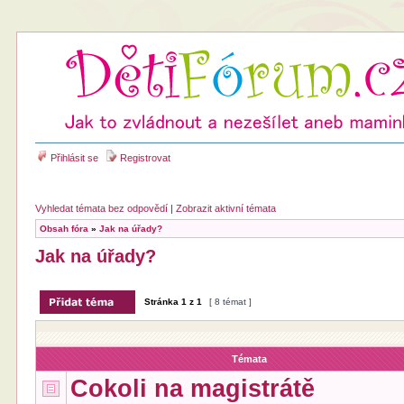
Přihlásit se
Registrovat
Vyhledat témata bez odpovědí
|
Zobrazit aktivní témata
Obsah fóra
»
Jak na úřady?
Jak na úřady?
Stránka
1
z
1
[ 8 témat ]
Témata
Cokoli na magistrátě