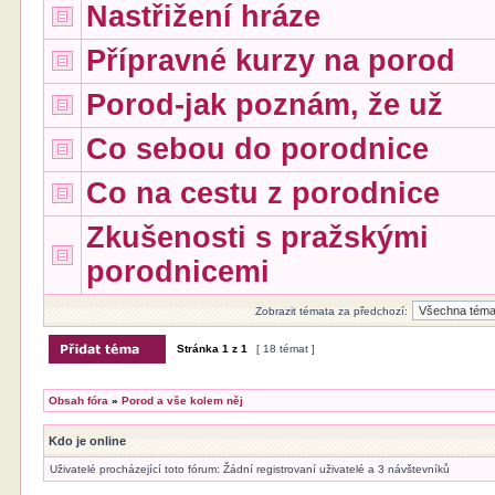
Nastřižení hráze
Přípravné kurzy na porod
Porod-jak poznám, že už
Co sebou do porodnice
Co na cestu z porodnice
Zkušenosti s pražskými
porodnicemi
Zobrazit témata za předchozí:
Stránka
1
z
1
[ 18 témat ]
Obsah fóra
»
Porod a vše kolem něj
Kdo je online
Uživatelé procházející toto fórum: Žádní registrovaní uživatelé a 3 návštevníků