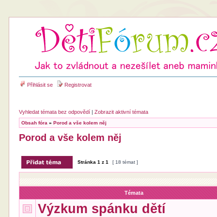
Přihlásit se
Registrovat
Vyhledat témata bez odpovědí
|
Zobrazit aktivní témata
Obsah fóra
»
Porod a vše kolem něj
Porod a vše kolem něj
Stránka
1
z
1
[ 18 témat ]
Témata
Výzkum spánku dětí