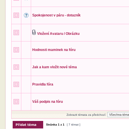
Spokojenost v páru - dotazník
Vložení Avataru / Obrázku
Hodnosti maminek na fóru
Jak a kam vložit nové téma
Pravidla fóra
Váš podpis na fóru
Zobrazit témata za předchozí:
Stránka
1
z
1
[ 7 témat ]