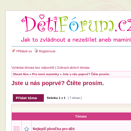
Přihlásit se
Registrovat
Vyhledat témata bez odpovědí
|
Zobrazit aktivní témata
Obsah fóra
»
Pro nové maminky
»
Jste u nás poprvé? Čtěte prosím.
Jste u nás poprvé? Čtěte prosím.
Stránka
1
z
1
[ 7 témat ]
Témata
Nejlepší písnička pro děti