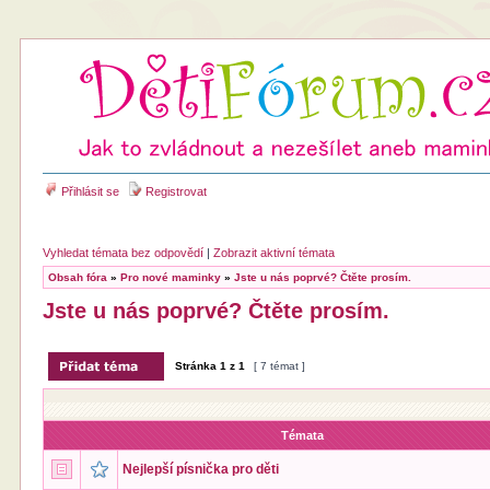
Přihlásit se
Registrovat
Vyhledat témata bez odpovědí
|
Zobrazit aktivní témata
Obsah fóra
»
Pro nové maminky
»
Jste u nás poprvé? Čtěte prosím.
Jste u nás poprvé? Čtěte prosím.
Stránka
1
z
1
[ 7 témat ]
Témata
Nejlepší písnička pro děti