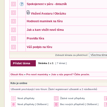
Spokojenost v páru - dotazník
Vložení Avataru / Obrázku
Hodnosti maminek na fóru
Jak a kam vložit nové téma
Pravidla fóra
Váš podpis na fóru
Zobrazit témata za předchozí:
Stránka
1
z
1
[ 7 témat ]
Obsah fóra
»
Pro nové maminky
»
Jste u nás poprvé? Čtěte prosím.
Kdo je online
Uživatelé procházející toto fórum: Žádní registrovaní uživatelé a 2 návštevníků
Nové příspěvky
Žádné nové příspěvky
Nové příspěvky [ Oblíbené ]
Bez nových příspěvků [ Oblíbené ]