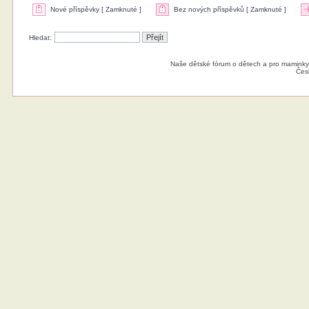
Nové příspěvky [ Zamknuté ]
Bez nových příspěvků [ Zamknuté ]
Hledat:
Naše dětské fórum o dětech a pro maminky
Čes