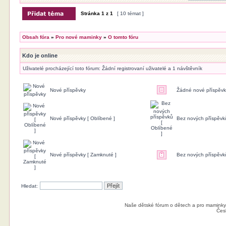
Stránka
1
z
1
[ 10 témat ]
Obsah fóra
»
Pro nové maminky
»
O tomto fóru
Kdo je online
Uživatelé procházející toto fórum: Žádní registrovaní uživatelé a 1 návštěvník
Nové příspěvky
Žádné nové příspěv
Nové příspěvky [ Oblíbené ]
Bez nových příspěvků
Nové příspěvky [ Zamknuté ]
Bez nových příspěvk
Hledat:
Naše dětské fórum o dětech a pro maminky
Čes