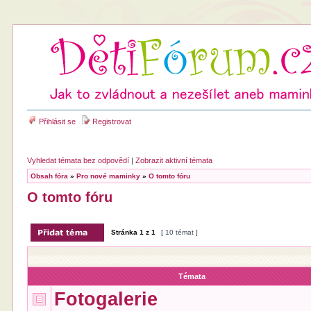
Přihlásit se
Registrovat
Vyhledat témata bez odpovědí
|
Zobrazit aktivní témata
Obsah fóra
»
Pro nové maminky
»
O tomto fóru
O tomto fóru
Stránka
1
z
1
[ 10 témat ]
Témata
Fotogalerie