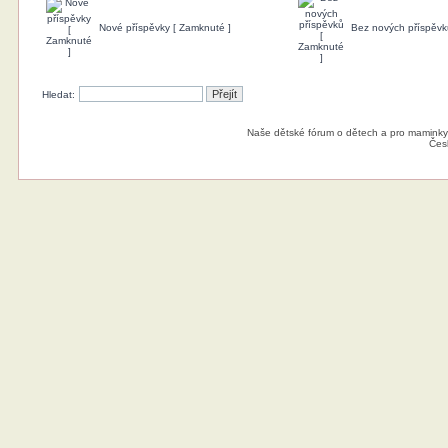
Nové příspěvky [ Zamknuté ]
Bez nových příspěvk
Hledat:
Naše dětské fórum o dětech a pro maminky
Čes