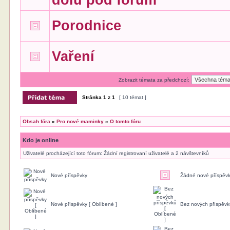
dolů pod fórum
Porodnice
Vaření
Zobrazit témata za předchozí:
Stránka
1
z
1
[ 10 témat ]
Obsah fóra
»
Pro nové maminky
»
O tomto fóru
Kdo je online
Uživatelé procházející toto fórum: Žádní registrovaní uživatelé a 2 návštevníků
Nové příspěvky
Žádné nové příspěv
Nové příspěvky [ Oblíbené ]
Bez nových příspěvk