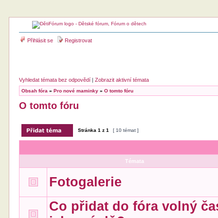
Přihlásit se
Registrovat
Vyhledat témata bez odpovědí
|
Zobrazit aktivní témata
Obsah fóra
»
Pro nové maminky
»
O tomto fóru
O tomto fóru
Stránka
1
z
1
[ 10 témat ]
Témata
Fotogalerie
Co přidat do fóra volný ča