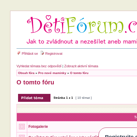
Přihlásit se
Registrovat
Vyhledat témata bez odpovědí
|
Zobrazit aktivní témata
Obsah fóra
»
Pro nové maminky
»
O tomto fóru
O tomto fóru
Stránka
1
z
1
[ 10 témat ]
T
Fotogalerie