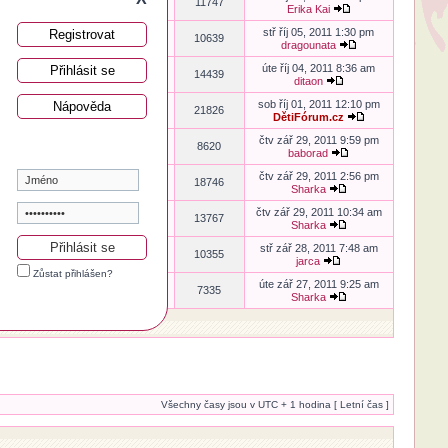
Babča
3
11747
Erika Kai
stř říj 05, 2011 1:30 pm
Registrovat
dragounata
2
10639
dragounata
úte říj 04, 2011 8:36 am
Přihlásit se
ditaon
5
14439
ditaon
sob říj 01, 2011 12:10 pm
Nápověda
DětiFórum.cz
8
21826
DětiFórum.cz
čtv zář 29, 2011 9:59 pm
Zuzule
1
8620
baborad
čtv zář 29, 2011 2:56 pm
Adamka
7
18746
Sharka
čtv zář 29, 2011 10:34 am
DětiFórum.cz
4
13767
Sharka
stř zář 28, 2011 7:48 am
jarca
0
10355
jarca
Zůstat přihlášen?
úte zář 27, 2011 9:25 am
dragounata
1
7335
Sharka
Všechny časy jsou v UTC + 1 hodina [ Letní čas ]