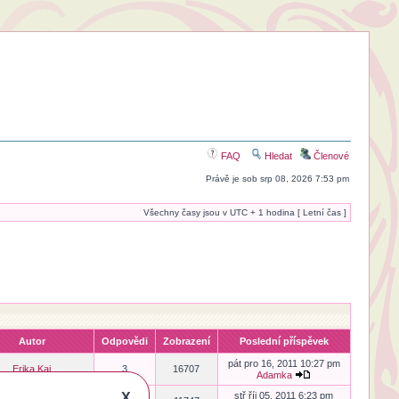
FAQ
Hledat
Členové
Právě je sob srp 08, 2026 7:53 pm
Všechny časy jsou v UTC + 1 hodina [ Letní čas ]
Autor
Odpovědi
Zobrazení
Poslední příspěvek
pát pro 16, 2011 10:27 pm
Erika Kai
3
16707
Adamka
X
stř říj 05, 2011 6:23 pm