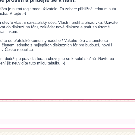
se prosím a přidejte se k nám!
fóra je nutná registrace uživatele. Ta zabere přibližně jednu minutu
chá. Vítejte :-)
otevře vlastní uživatelský účet. Vlastní profil a přezdívka. Uživatel
ívat do diskuzí na fóru, zakládat nové diskuze a psát soukromé
 maminkám.
adíte do přátelské komunity našeho / Vašeho fóra a stanete se
lenem jednoho z nejlepších diskuzních fór pro budoucí, nové i
v České republice.
sím dodržujte pravidla fóra a chovejme se k sobě slušně. Navíc po
šení již neuvidíte tuto milou tabulku :-)
t témata za předchozí:
Seřadit podle