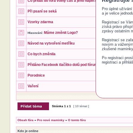
Registrujte 
Co přidat do fóra volný čas a jeho náplň?
Pro úplné užívání 
Při psaní se seká
a je velice jednodu
Vzorky zdarma
Registrací se Vám 
získá právo přisp
zprávy ostatním
Máme změnit Logo?
Hlasování:
Registrací se zař
Návod na vytvoření metříku
novým a váženým č
zkušené maminky 
Co bych změnila
Po registraci pro
registraci a přihlá
Přidáno Facebook tlačítko dolů pod fórum
Porodnice
Vaření
Zobrazi
Stránka
1
z
1
[ 10 témat ]
Obsah fóra
»
Pro nové maminky
»
O tomto fóru
Kdo je online