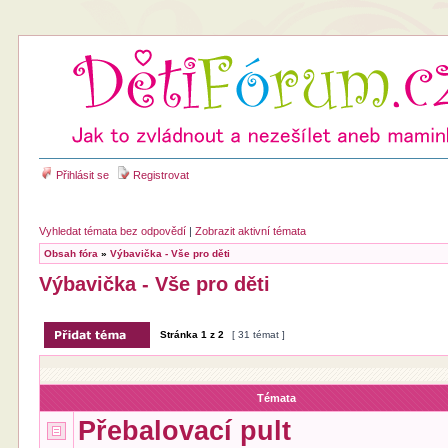
Přihlásit se
Registrovat
Vyhledat témata bez odpovědí
|
Zobrazit aktivní témata
Obsah fóra
»
Výbavička - Vše pro děti
Výbavička - Vše pro děti
Stránka
1
z
2
[ 31 témat ]
Témata
Přebalovací pult