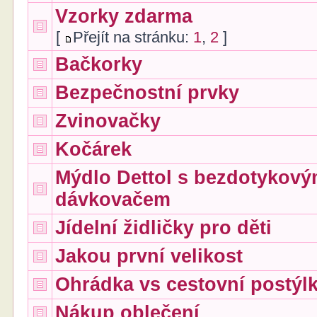
Vzorky zdarma
[
Přejít na stránku:
1
,
2
]
Bačkorky
Bezpečnostní prvky
Zvinovačky
Kočárek
Mýdlo Dettol s bezdotykov
dávkovačem
Jídelní židličky pro děti
Jakou první velikost
Ohrádka vs cestovní postýl
Nákup oblečení