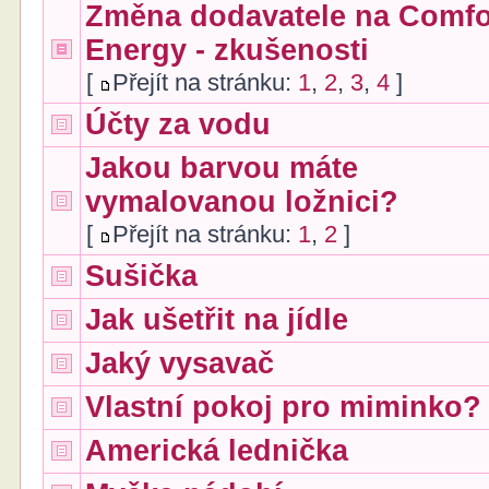
Změna dodavatele na Comfo
Energy - zkušenosti
[
Přejít na stránku:
1
,
2
,
3
,
4
]
Účty za vodu
Jakou barvou máte
vymalovanou ložnici?
[
Přejít na stránku:
1
,
2
]
Sušička
Jak ušetřit na jídle
Jaký vysavač
Vlastní pokoj pro miminko?
Americká lednička