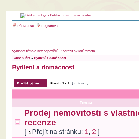
Přihlásit se
Registrovat
Vyhledat témata bez odpovědí
|
Zobrazit aktivní témata
Obsah fóra
»
Bydlení a domácnost
Bydlení a domácnost
Stránka
1
z
1
[ 20 témat ]
Témata
Prodej nemovitosti s vlastni
recenze
[
Přejít na stránku:
1
,
2
]