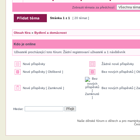
Zobrazit témata za předchozí:
Stránka
1
z
1
[ 20 témat ]
Obsah fóra
»
Bydlení a domácnost
Kdo je online
Uživatelé procházející toto fórum: Žádní registrovaní uživatelé a 1 návštěvník
Nové příspěvky
Žádné nové příspěvky
Nové příspěvky [ Oblíbené ]
Bez nových příspěvků [ Ob
Nové příspěvky [ Zamknuté ]
Bez nových příspěvků [ Z
Hledat:
Naše dětské fórum o dětech a pro maminky
Čes