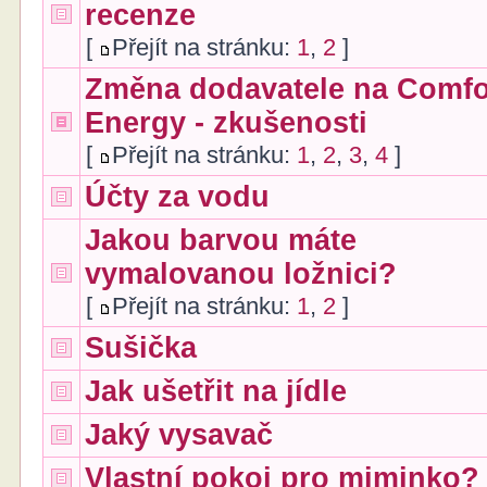
recenze
[
Přejít na stránku:
1
,
2
]
Změna dodavatele na Comfo
Energy - zkušenosti
[
Přejít na stránku:
1
,
2
,
3
,
4
]
Účty za vodu
Jakou barvou máte
vymalovanou ložnici?
[
Přejít na stránku:
1
,
2
]
Sušička
Jak ušetřit na jídle
Jaký vysavač
Vlastní pokoj pro miminko?