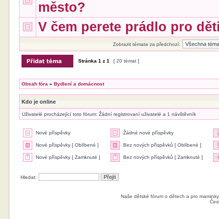
město?
V čem perete prádlo pro dět
Zobrazit témata za předchozí:
Stránka
1
z
1
[ 20 témat ]
Obsah fóra
»
Bydlení a domácnost
Kdo je online
Uživatelé procházející toto fórum: Žádní registrovaní uživatelé a 1 návštěvník
Nové příspěvky
Žádné nové příspěvky
Nové příspěvky [ Oblíbené ]
Bez nových příspěvků [ Oblíbené ]
Nové příspěvky [ Zamknuté ]
Bez nových příspěvků [ Zamknuté ]
Hledat:
Naše dětské fórum o dětech a pro maminky
Čes