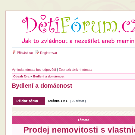
Přihlásit se
Registrovat
Vyhledat témata bez odpovědí
|
Zobrazit aktivní témata
Obsah fóra
»
Bydlení a domácnost
Bydlení a domácnost
Stránka
1
z
1
[ 20 témat ]
Témata
Prodej nemovitosti s vlastni