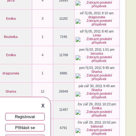
jarca
4
18993
stř říj 05, 2011 9:10 am
dragounata
Emilka
3
11182
stř říj 05, 2011 8:40 am
Linda
Boubelka
1
7245
pon říj 03, 2011 1:01 pm
beruska
Emilka
4
11768
pon říj 03, 2011 9:45 am
Sharka
dragounata
1
6886
pát zář 30, 2011 9:49 am
Sharka
Sharka
12
26949
čtv zář 29, 2011 10:23 pm
X
Emilka
baborad
4
11497
Registrovat
čtv zář 29, 2011 10:02 pm
baborad
Přihlásit se
ditaon
1
6791