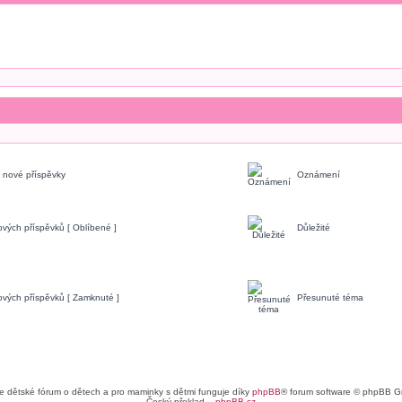
 nové příspěvky
Oznámení
vých příspěvků [ Oblíbené ]
Důležité
vých příspěvků [ Zamknuté ]
Přesunuté téma
e dětské fórum o dětech a pro maminky s dětmi funguje díky
phpBB
® forum software © phpBB G
Český překlad –
phpBB.cz