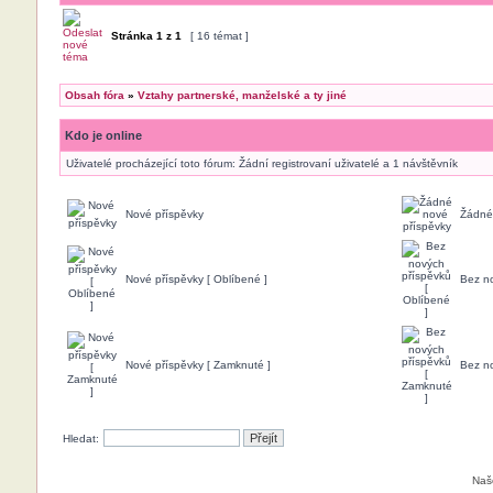
Stránka
1
z
1
[ 16 témat ]
Obsah fóra
»
Vztahy partnerské, manželské a ty jiné
Kdo je online
Uživatelé procházející toto fórum: Žádní registrovaní uživatelé a 1 návštěvník
Nové příspěvky
Žádné
Nové příspěvky [ Oblíbené ]
Bez no
Nové příspěvky [ Zamknuté ]
Bez no
Hledat:
Naš