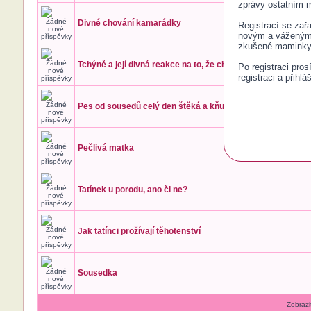
zprávy ostatním
Divné chování kamarádky
Registrací se zař
novým a váženým č
zkušené maminky 
Tchýně a její divná reakce na to, že chceme mít miminko
Po registraci pro
registraci a přihlá
Pes od sousedů celý den štěká a kňučí
Pečlivá matka
Tatínek u porodu, ano či ne?
Jak tatínci prožívají těhotenství
Sousedka
Zobrazi