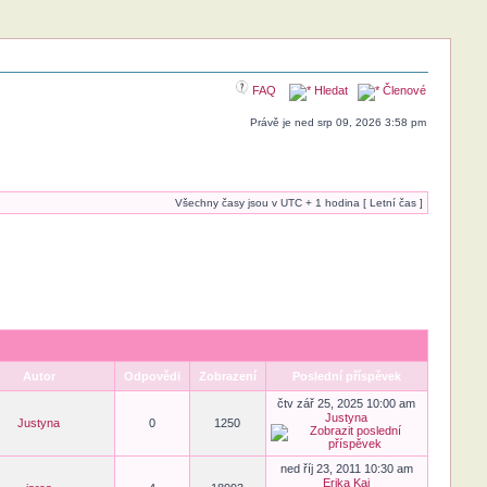
FAQ
Hledat
Členové
Právě je ned srp 09, 2026 3:58 pm
Všechny časy jsou v UTC + 1 hodina [ Letní čas ]
Autor
Odpovědi
Zobrazení
Poslední příspěvek
čtv zář 25, 2025 10:00 am
Justyna
Justyna
0
1250
ned říj 23, 2011 10:30 am
Erika Kai