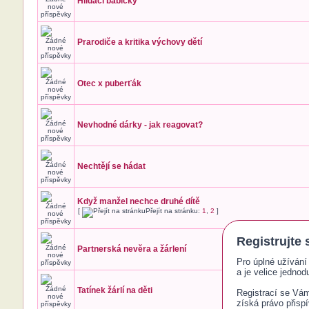
Hlídací babičky
Prarodiče a kritika výchovy dětí
Otec x puberťák
Nevhodné dárky - jak reagovat?
Nechtějí se hádat
Když manžel nechce druhé dítě
[
Přejít na stránku:
1
,
2
]
Registrujte 
Partnerská nevěra a žárlení
Pro úplné užívání 
a je velice jednodu
Tatínek žárlí na děti
Registrací se Vám 
získá právo přisp