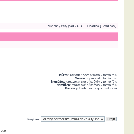
Všechny časy jsou v UTC + 1 hodina [ Letní čas ]
Můžete
zakládat nová témata v tomto fóru
Můžete
odpovídat v tomto fóru
Nemůžete
upravovat své příspěvky v tomto fóru
Nemůžete
mazat své příspěvky v tomto fóru
Můžete
přikládat soubory v tomto fóru
Přejít na:
roup