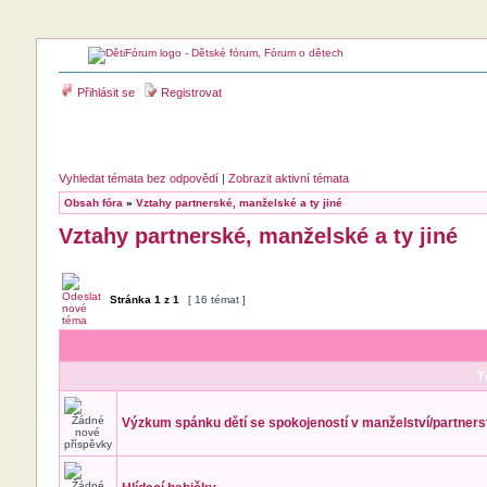
Přihlásit se
Registrovat
Vyhledat témata bez odpovědí
|
Zobrazit aktivní témata
Obsah fóra
»
Vztahy partnerské, manželské a ty jiné
Vztahy partnerské, manželské a ty jiné
Stránka
1
z
1
[ 16 témat ]
T
Výzkum spánku dětí se spokojeností v manželství/partners