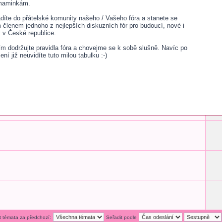
 maminkám.
adíte do přátelské komunity našeho / Vašeho fóra a stanete se
lenem jednoho z nejlepších diskuzních fór pro budoucí, nové i
v České republice.
sím dodržujte pravidla fóra a chovejme se k sobě slušně. Navíc po
šení již neuvidíte tuto milou tabulku :-)
t témata za předchozí:
Seřadit podle