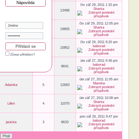
Nápověda
čtv zář 29, 2011 1:32 pm
Sharka
Lilien
5
13498
čtv zář 29, 2011 12:05 pm
Sharka
Princezna
9
19805
čtv zář 29, 2011 9:20 am
baborad
Princezna
3
10852
Zůstat přihlášen?
úte zář 27, 2011 9:36 pm
baborad
beruska
2
8641
úte zář 27, 2011 11:05 am
Mamina
Adamka
5
12683
úte zář 27, 2011 10:08 am
Sharka
Lilien
4
11070
pon zář 26, 2011 9:47 pm
baborad
janicka
3
8633