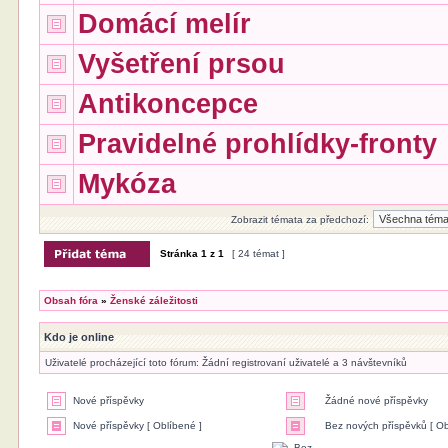
Domácí melír
Vyšetření prsou
Antikoncepce
Pravidelné prohlídky-fronty
Mykóza
Zobrazit témata za předchozí:
Stránka
1
z
1
[ 24 témat ]
Obsah fóra
»
Ženské záležitosti
Kdo je online
Uživatelé procházející toto fórum: Žádní registrovaní uživatelé a 3 návštevníků
Nové příspěvky
Žádné nové příspěvky
Nové příspěvky [ Oblíbené ]
Bez nových příspěvků [ Ob