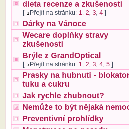
dieta recenze a zkušenosti
[
Přejít na stránku:
1
,
2
,
3
,
4
]
Dárky na Vánoce
Wecare doplňky stravy
zkušenosti
Brýle z GrandOptical
[
Přejít na stránku:
1
,
2
,
3
,
4
,
5
]
Prasky na hubnuti - blokato
tuku a cukru
Jak rychle zhubnout?
Nemůže to být nějaká nemo
Preventivní prohlídky