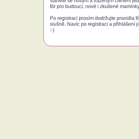
stanete se novým a váženým členem jed
fór pro budoucí, nové i zkušené maminky
Po registraci prosím dodržujte pravidla 
slušně. Navíc po registraci a přihlášení j
:-)