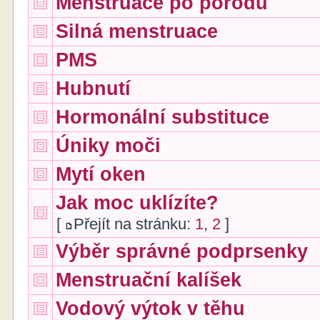
Menstruace po porodu
Silná menstruace
PMS
Hubnutí
Hormonální substituce
Úniky moči
Mytí oken
Jak moc uklízíte?
[
Přejít na stránku:
1
,
2
]
Výběr správné podprsenky
Menstruační kalíšek
Vodový výtok v těhu