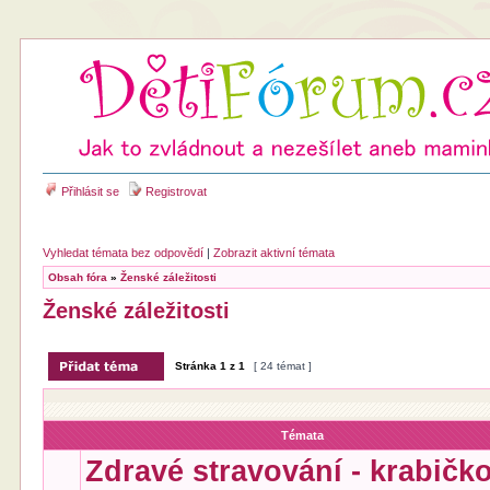
Přihlásit se
Registrovat
Vyhledat témata bez odpovědí
|
Zobrazit aktivní témata
Obsah fóra
»
Ženské záležitosti
Ženské záležitosti
Stránka
1
z
1
[ 24 témat ]
Témata
Zdravé stravování - krabičk