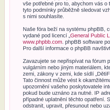
vše potřebné pro to, abychom vás o 
tyto podmínky průběžně sledovat vz
s nimi souhlasíte.
Naše fóra beží na systému phpBB, což
vydané pod licencí „
General Public 
www.phpbb.com
. phpBB software po
Pro další informace o phpBB navštiv
Zavazujete se nepřispívat na fórum 
vulgárním nebo jiným materiálem, kt
zemi, zákony v zemi, kde sídlí „Děti
Tato činnost může vést k okamžitému
upozornění vašeho poskytovatele inte
pokud bude uznáno za nutné. IP adr
případné uplatnění těchto opatření. 
odstranit, upravit, přesunout nebo u