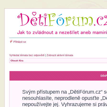
Přihlásit se
Vyhledat témata bez odpovědí
|
Zobrazit aktivní témata
Obsah fóra
Děti
Svým přístupem na „DětiFórum.cz“ s
nesouhlasíte, neprodleně opusťte „Dě
nepoužívejte jej. Vyhrazujeme si prá