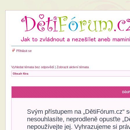
Přihlásit se
Vyhledat témata bez odpovědí
|
Zobrazit aktivní témata
Obsah fóra
Děti
Svým přístupem na „DětiFórum.cz“ s
nesouhlasíte, neprodleně opusťte „Dě
nepoužívejte jej. Vyhrazujeme si prá