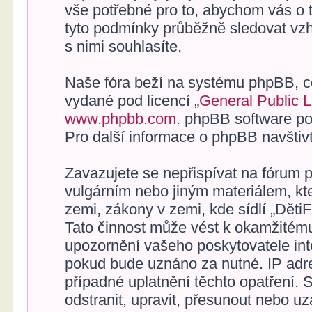
vše potřebné pro to, abychom vás o 
tyto podmínky průběžně sledovat vz
s nimi souhlasíte.
Naše fóra beží na systému phpBB, což
vydané pod licencí „
General Public 
www.phpbb.com
. phpBB software po
Pro další informace o phpBB navštiv
Zavazujete se nepřispívat na fórum 
vulgárním nebo jiným materiálem, kt
zemi, zákony v zemi, kde sídlí „Děti
Tato činnost může vést k okamžitému
upozornění vašeho poskytovatele inte
pokud bude uznáno za nutné. IP adr
případné uplatnění těchto opatření. 
odstranit, upravit, přesunout nebo u