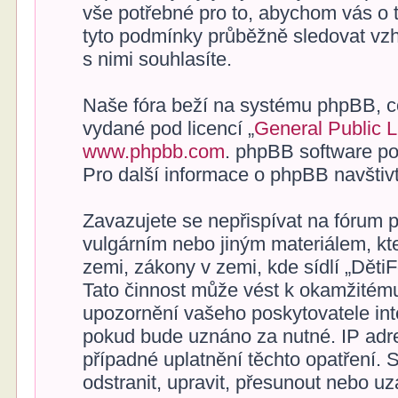
vše potřebné pro to, abychom vás o 
tyto podmínky průběžně sledovat vz
s nimi souhlasíte.
Naše fóra beží na systému phpBB, což
vydané pod licencí „
General Public 
www.phpbb.com
. phpBB software po
Pro další informace o phpBB navštiv
Zavazujete se nepřispívat na fórum 
vulgárním nebo jiným materiálem, kt
zemi, zákony v zemi, kde sídlí „Děti
Tato činnost může vést k okamžitému
upozornění vašeho poskytovatele inte
pokud bude uznáno za nutné. IP adr
případné uplatnění těchto opatření. 
odstranit, upravit, přesunout nebo u