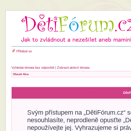
Přihlásit se
Vyhledat témata bez odpovědí
|
Zobrazit aktivní témata
Obsah fóra
Děti
Svým přístupem na „DětiFórum.cz“ s
nesouhlasíte, neprodleně opusťte „Dě
nepoužívejte jej. Vyhrazujeme si prá