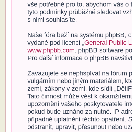
vše potřebné pro to, abychom vás o 
tyto podmínky průběžně sledovat vz
s nimi souhlasíte.
Naše fóra beží na systému phpBB, což
vydané pod licencí „
General Public 
www.phpbb.com
. phpBB software po
Pro další informace o phpBB navštiv
Zavazujete se nepřispívat na fórum 
vulgárním nebo jiným materiálem, kt
zemi, zákony v zemi, kde sídlí „Děti
Tato činnost může vést k okamžitému
upozornění vašeho poskytovatele inte
pokud bude uznáno za nutné. IP adr
případné uplatnění těchto opatření. 
odstranit, upravit, přesunout nebo u