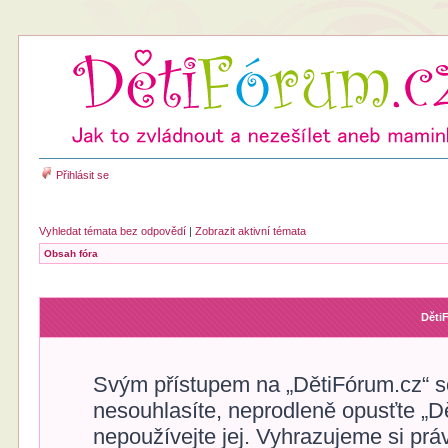
Přihlásit se
Vyhledat témata bez odpovědí
|
Zobrazit aktivní témata
Obsah fóra
Děti
Svým přístupem na „DětiFórum.cz“ s
nesouhlasíte, neprodleně opusťte „Dě
nepoužívejte jej. Vyhrazujeme si prá