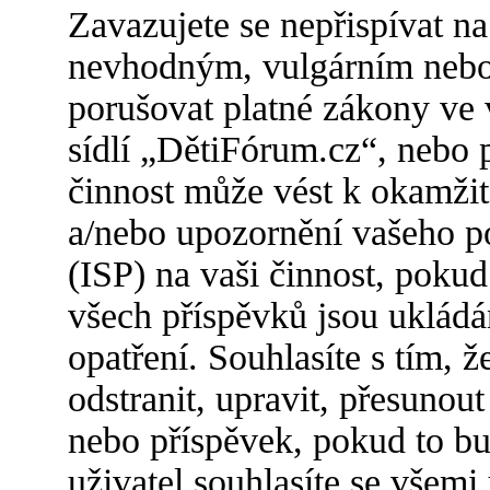
Zavazujete se nepřispívat n
nevhodným, vulgárním nebo 
porušovat platné zákony ve 
sídlí „DětiFórum.cz“, nebo 
činnost může vést k okamžit
a/nebo upozornění vašeho po
(ISP) na vaši činnost, poku
všech příspěvků jsou ukládá
opatření. Souhlasíte s tím,
odstranit, upravit, přesuno
nebo příspěvek, pokud to bu
uživatel souhlasíte se všemi