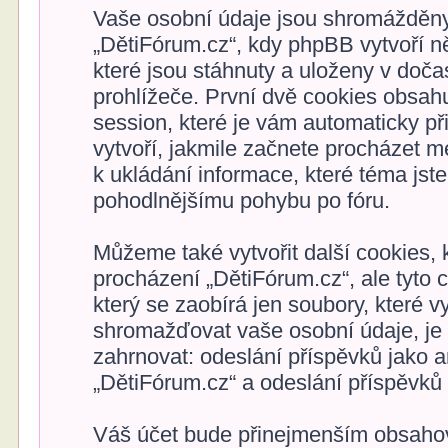
Vaše osobní údaje jsou shromážděny
„DětiFórum.cz“, kdy phpBB vytvoří ně
které jsou stáhnuty a uloženy v doč
prohlížeče. První dvě cookies obsahuj
session, které je vám automaticky p
vytvoří, jakmile začnete procházet m
k ukládání informace, které téma jste
pohodlnějšímu pohybu po fóru.
Můžeme také vytvořit další cookies,
procházení „DětiFórum.cz“, ale tyto
který se zaobírá jen soubory, které
shromažďovat vaše osobní údaje, je
zahrnovat: odeslání příspěvků jako a
„DětiFórum.cz“ a odeslání příspěvků p
Váš účet bude přinejmenším obsahov