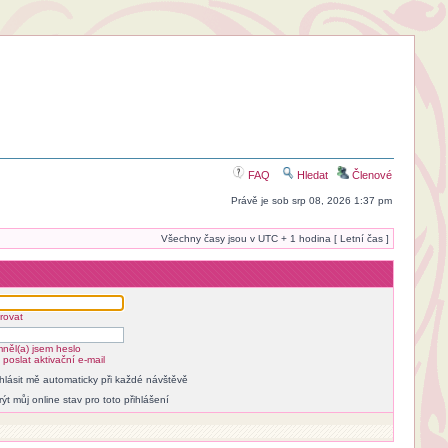
FAQ
Hledat
Členové
Právě je sob srp 08, 2026 1:37 pm
Všechny časy jsou v UTC + 1 hodina [ Letní čas ]
rovat
něl(a) jsem heslo
poslat aktivační e-mail
ihlásit mě automaticky při každé návštěvě
rýt můj online stav pro toto přihlášení