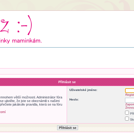
Přihlásit se
Uživatelské jméno:
Regist
m mnohem větší možnosti. Administrátor fóra
Heslo:
 ujistěte, že jste se obeznámili s našimi
přečtete jakákoliv pravidla, která se na fóru
Zapom
Znovu 
romí
Př
Sk