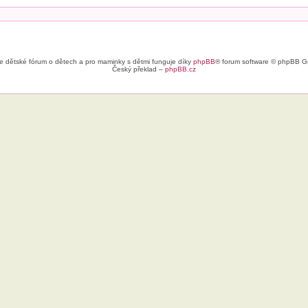
e dětské fórum o dětech a pro maminky s dětmi funguje díky
phpBB
® forum software © phpBB G
Český překlad –
phpBB.cz