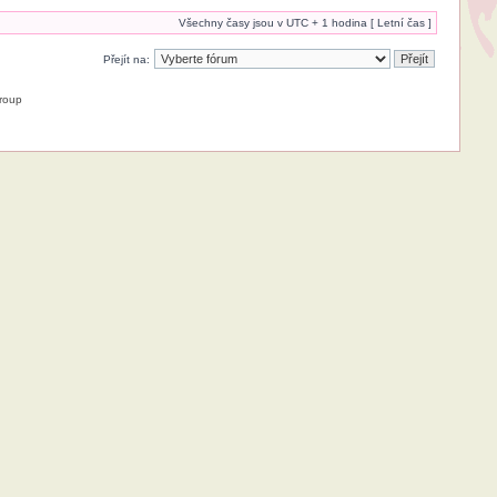
Všechny časy jsou v UTC + 1 hodina [ Letní čas ]
Přejít na:
roup