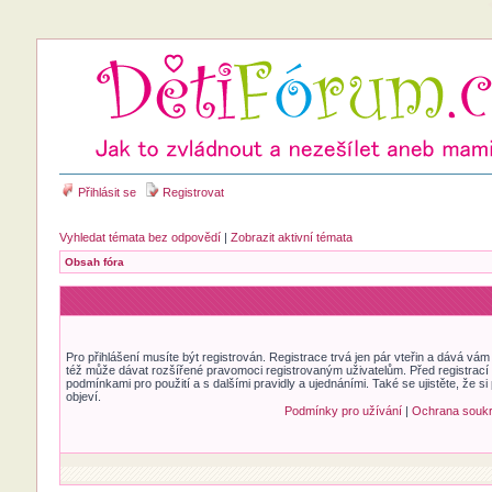
Přihlásit se
Registrovat
Vyhledat témata bez odpovědí
|
Zobrazit aktivní témata
Obsah fóra
Pro přihlášení musíte být registrován. Registrace trvá jen pár vteřin a dává vá
též může dávat rozšířené pravomoci registrovaným uživatelům. Před registrací se
podmínkami pro použití a s dalšími pravidly a ujednáními. Také se ujistěte, že si 
objeví.
Podmínky pro užívání
|
Ochrana souk