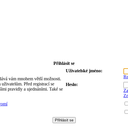
Přihlásit se
Uživatelské jméno:
Re
 a dává vám mnohem větší možnosti.
uživatelům. Před registrací se
Heslo:
lšími pravidly a ujednáními. Také se
Za
Zn
romí