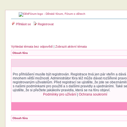
Přihlásit se
Registrovat
Vyhledat témata bez odpovědí
|
Zobrazit aktivní témata
Obsah fóra
Pro přihlášení musíte být registrován. Registrace trvá jen pár vteřin a dáv
mnohem větší možnosti. Administrátor fóra též může dávat rozšířené prav
registrovaným uživatelům. Před registrací se ujistěte, že jste se obeznámili
s našimi podmínkami pro použití a s dalšími pravidly a ujednáními. Také s
ujistěte, že si přečtete jakákoliv pravidla, která se na fóru objeví.
Podmínky pro užívání
|
Ochrana soukromí
Obsah fóra