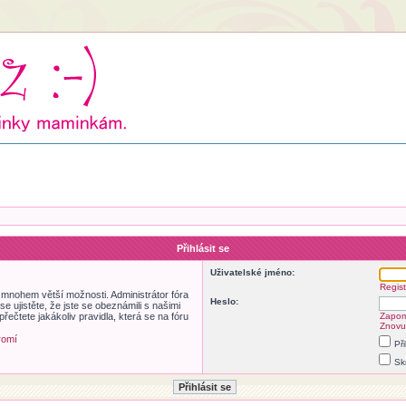
Přihlásit se
Uživatelské jméno:
Regist
m mnohem větší možnosti. Administrátor fóra
Heslo:
 ujistěte, že jste se obeznámili s našimi
přečtete jakákoliv pravidla, která se na fóru
Zapom
Znovu 
romí
Př
Sk