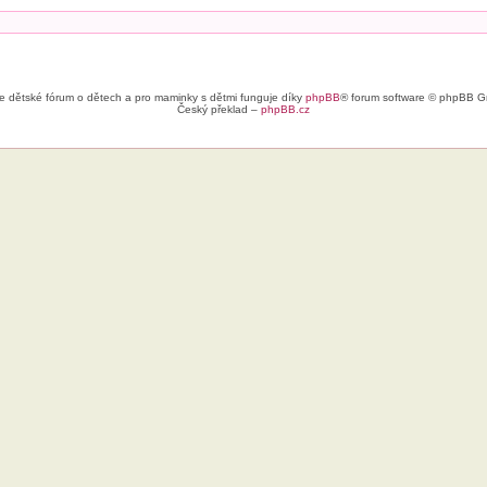
e dětské fórum o dětech a pro maminky s dětmi funguje díky
phpBB
® forum software © phpBB G
Český překlad –
phpBB.cz