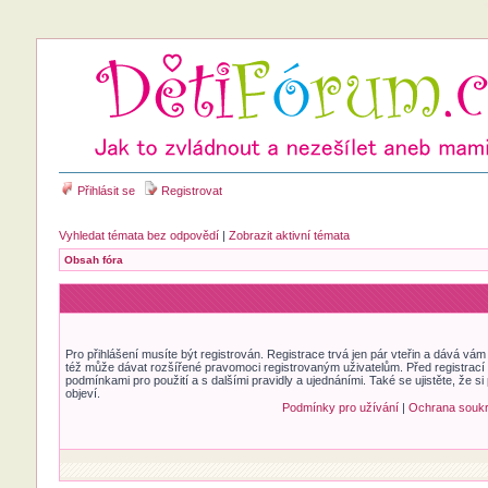
Přihlásit se
Registrovat
Vyhledat témata bez odpovědí
|
Zobrazit aktivní témata
Obsah fóra
Pro přihlášení musíte být registrován. Registrace trvá jen pár vteřin a dává vá
též může dávat rozšířené pravomoci registrovaným uživatelům. Před registrací se
podmínkami pro použití a s dalšími pravidly a ujednáními. Také se ujistěte, že si 
objeví.
Podmínky pro užívání
|
Ochrana souk