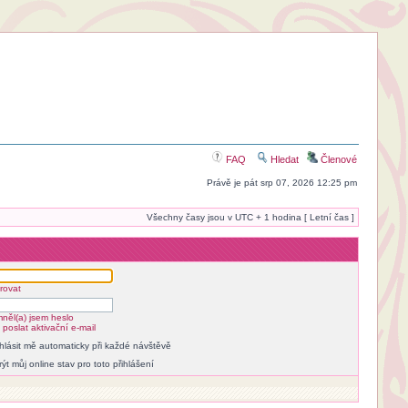
FAQ
Hledat
Členové
Právě je pát srp 07, 2026 12:25 pm
Všechny časy jsou v UTC + 1 hodina [ Letní čas ]
rovat
něl(a) jsem heslo
poslat aktivační e-mail
ihlásit mě automaticky při každé návštěvě
rýt můj online stav pro toto přihlášení