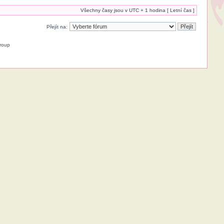
Všechny časy jsou v UTC + 1 hodina [ Letní čas ]
Přejít na:
roup