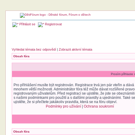
Přihlásit se
Registrovat
Vyhledat témata bez odpovědí
|
Zobrazit aktivní témata
Obsah fóra
Prosím přihlaste 
Pro přihlášení musíte být registrován. Registrace trvá jen pár vteřin a dáv
mnohem větší možnosti. Administrátor fóra též může dávat rozšířené prav
registrovaným uživatelům. Před registrací se ujistěte, že jste se obeznámili
s našimi podmínkami pro použití a s dalšími pravidly a ujednáními. Také s
ujistěte, že si přečtete jakákoliv pravidla, která se na fóru objeví.
Podmínky pro užívání
|
Ochrana soukromí
Obsah fóra