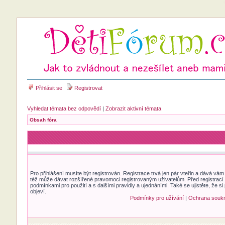
Přihlásit se
Registrovat
Vyhledat témata bez odpovědí
|
Zobrazit aktivní témata
Obsah fóra
Pro přihlášení musíte být registrován. Registrace trvá jen pár vteřin a dává vá
též může dávat rozšířené pravomoci registrovaným uživatelům. Před registrací se
podmínkami pro použití a s dalšími pravidly a ujednáními. Také se ujistěte, že si 
objeví.
Podmínky pro užívání
|
Ochrana souk