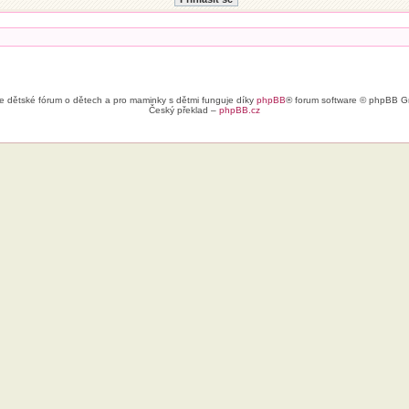
e dětské fórum o dětech a pro maminky s dětmi funguje díky
phpBB
® forum software © phpBB G
Český překlad –
phpBB.cz