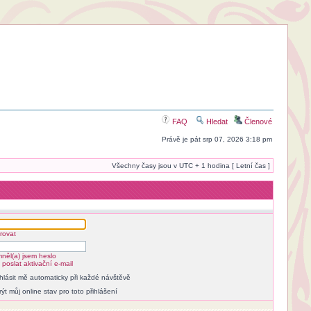
FAQ
Hledat
Členové
Právě je pát srp 07, 2026 3:18 pm
Všechny časy jsou v UTC + 1 hodina [ Letní čas ]
rovat
něl(a) jsem heslo
poslat aktivační e-mail
ihlásit mě automaticky při každé návštěvě
rýt můj online stav pro toto přihlášení