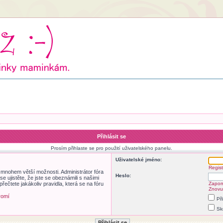
Přihlásit se
Prosím přihlaste se pro použití uživatelského panelu.
Uživatelské jméno:
Regist
m mnohem větší možnosti. Administrátor fóra
Heslo:
 ujistěte, že jste se obeznámili s našimi
přečtete jakákoliv pravidla, která se na fóru
Zapom
Znovu 
romí
Př
Sk