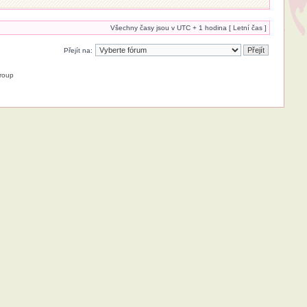
Všechny časy jsou v UTC + 1 hodina [ Letní čas ]
Přejít na:
roup