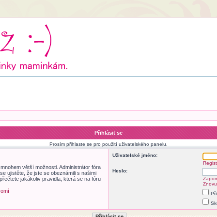
Přihlásit se
Prosím přihlaste se pro použití uživatelského panelu.
Uživatelské jméno:
Regist
m mnohem větší možnosti. Administrátor fóra
Heslo:
 ujistěte, že jste se obeznámili s našimi
přečtete jakákoliv pravidla, která se na fóru
Zapom
Znovu 
romí
Př
Sk