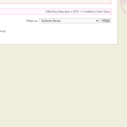
Všechny časy jsou v UTC + 1 hodina [ Letní čas ]
Přejít na:
roup