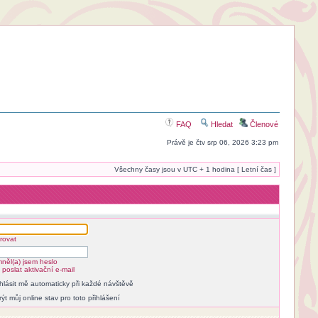
FAQ
Hledat
Členové
Právě je čtv srp 06, 2026 3:23 pm
Všechny časy jsou v UTC + 1 hodina [ Letní čas ]
rovat
něl(a) jsem heslo
poslat aktivační e-mail
ihlásit mě automaticky při každé návštěvě
rýt můj online stav pro toto přihlášení