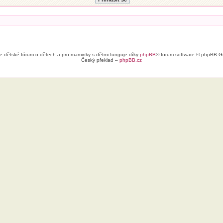
e dětské fórum o dětech a pro maminky s dětmi funguje díky
phpBB
® forum software © phpBB G
Český překlad –
phpBB.cz