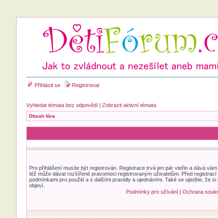
Přihlásit se
Registrovat
Vyhledat témata bez odpovědí
|
Zobrazit aktivní témata
Obsah fóra
Pro přihlášení musíte být registrován. Registrace trvá jen pár vteřin a dává vá
též může dávat rozšířené pravomoci registrovaným uživatelům. Před registrací se
podmínkami pro použití a s dalšími pravidly a ujednáními. Také se ujistěte, že si 
objeví.
Podmínky pro užívání
|
Ochrana souk