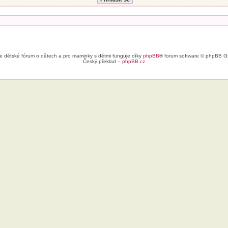
e dětské fórum o dětech a pro maminky s dětmi funguje díky
phpBB
® forum software © phpBB G
Český překlad –
phpBB.cz