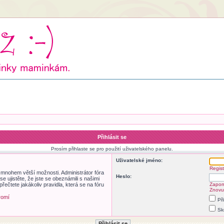
Přihlásit se
Prosím přihlaste se pro použití uživatelského panelu.
Uživatelské jméno:
Regist
m mnohem větší možnosti. Administrátor fóra
Heslo:
 ujistěte, že jste se obeznámili s našimi
přečtete jakákoliv pravidla, která se na fóru
Zapom
Znovu 
romí
Př
Sk