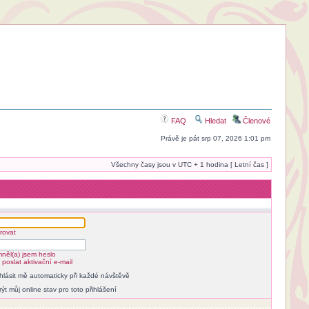
FAQ
Hledat
Členové
Právě je pát srp 07, 2026 1:01 pm
Všechny časy jsou v UTC + 1 hodina [ Letní čas ]
rovat
něl(a) jsem heslo
poslat aktivační e-mail
ihlásit mě automaticky při každé návštěvě
rýt můj online stav pro toto přihlášení