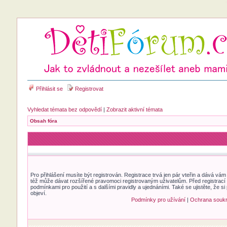
Přihlásit se
Registrovat
Vyhledat témata bez odpovědí
|
Zobrazit aktivní témata
Obsah fóra
Pro přihlášení musíte být registrován. Registrace trvá jen pár vteřin a dává vá
též může dávat rozšířené pravomoci registrovaným uživatelům. Před registrací se
podmínkami pro použití a s dalšími pravidly a ujednáními. Také se ujistěte, že si 
objeví.
Podmínky pro užívání
|
Ochrana souk