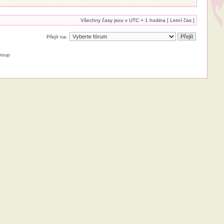
Všechny časy jsou v UTC + 1 hodina [ Letní čas ]
Přejít na:
roup