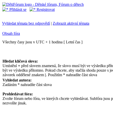
Přihlásit se
Registrovat
Vyhledat témata bez odpovědí
|
Zobrazit aktivní témata
Obsah fóra
Všechny časy jsou v UTC + 1 hodina [ Letní čas ]
Hledat klíčová slova:
Umístění
+
před slovem znamená, že slovo musí být ve výsledku pří
být ve výsledku přítomno. Pokud chcete, aby stačila shoda pouze s jed
závorek oddělené znakem
|
. Použitím * nahradíte část slova
Vyhledat autora:
Zadáním * nahradíte část slova
Prohledávat fóra:
Zvolte fórum nebo fóra, ve kterých chcete vyhledávat. Subfóra jsou
nezvolíte jinak.