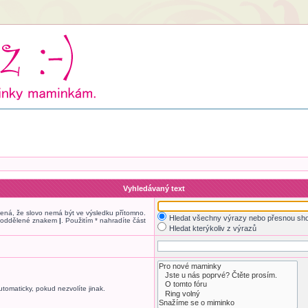
Vyhledávaný text
ná, že slovo nemá být ve výsledku přítomno.
Hledat všechny výrazy nebo přesnou sh
ek oddělené znakem
|
. Použitím * nahradíte část
Hledat kterýkoliv z výrazů
tomaticky, pokud nezvolíte jinak.