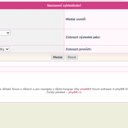
Nastavení vyhledávání
Hledat uvnitř:
Zobrazit výsledek jako:
Zobrazit prvních:
e dětské fórum o dětech a pro maminky s dětmi funguje díky
phpBB
® forum software © phpBB G
Český překlad –
phpBB.cz