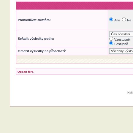
Prohledávat subfóra:
Ano
Ne
Seřadit výsledky podle:
Vzestupně
Sestupně
Omezit výsledky na předchozí:
Obsah fóra
Naš