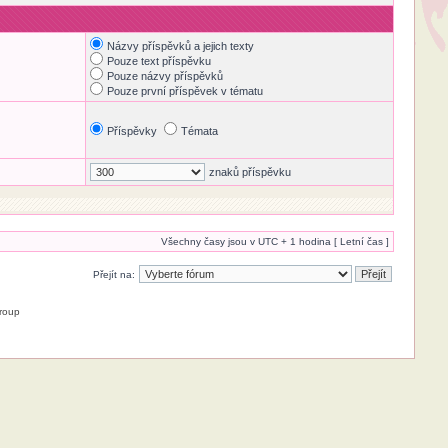
Názvy příspěvků a jejich texty
Pouze text příspěvku
Pouze názvy příspěvků
Pouze první příspěvek v tématu
Příspěvky
Témata
znaků příspěvku
Všechny časy jsou v UTC + 1 hodina [ Letní čas ]
Přejít na:
roup