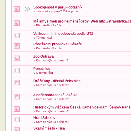
Spokojenost v páru - dotazník
v
Jste u nás poprvé? Čtěte prosím.
Má smysl web pro nejmenší děti? (Web http://strasidylka.cz
v
Předškoláci 3 - 6 let
Velikost mimi neodpovídá podle UTZ
v
Těhotenství
Předškolní prohlídka u lékaře
v
Předškoláci 3 - 6 let
Zoo Ostrava
v
Kam na výlet s dítětem?
Porodnice
v
O tomto fóru
Drážďany - dětská železnice
v
Kam na výlet s dítětem?
Jindřichohradecká lokálka
v
Kam na výlet s dítětem?
Historickým vláčkem Česká Kamenice-Kam. Šenov- Pans
v
Kam na výlet s dítětem?
Hrad Střekov
v
Kam na výlet s dítětem?
Skalní město - Tisá