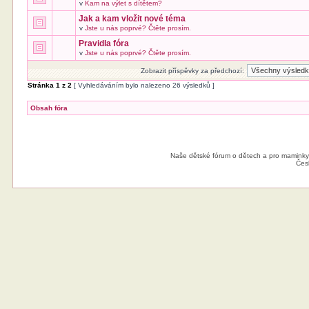
v
Kam na výlet s dítětem?
Jak a kam vložit nové téma
v
Jste u nás poprvé? Čtěte prosím.
Pravidla fóra
v
Jste u nás poprvé? Čtěte prosím.
Zobrazit příspěvky za předchozí:
Stránka
1
z
2
[ Vyhledáváním bylo nalezeno 26 výsledků ]
Obsah fóra
Naše dětské fórum o dětech a pro maminky
Čes