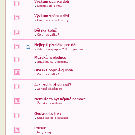
Výzkum spánku dětí
v
Miminka do 1 roku
Výzkum spánku dětí
v
Porod a vše kolem něj
Dětský koláč
v
Co dnes vaříte?
Nejlepší písnička pro děti
v
Jste u nás poprvé? Čtěte prosím.
Mužská neplodnost
v
Snažíme se o miminko
Dneska poprvé quinoa
v
Co dnes vaříte?
Jak rychle zhubnout?
v
Ženské záležitosti
Nemůže to být nějaká nemoc?
v
Ženské záležitosti
Ovulace bylinky
v
Snažíme se o miminko
Polsko
v
Ring volný