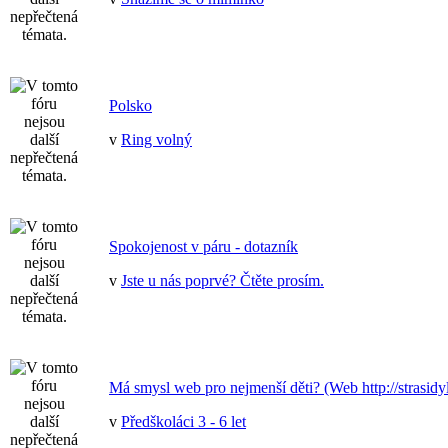
Polsko
v
Ring volný
Spokojenost v páru - dotazník
v
Jste u nás poprvé? Čtěte prosím.
Má smysl web pro nejmenší děti? (Web http://strasidyl
v
Předškoláci 3 - 6 let