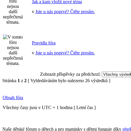
Jak a kam vložit nové téma
v
Jste u nás poprvé? Čtěte prosím.
Pravidla fóra
v
Jste u nás poprvé? Čtěte prosím.
Zobrazit příspěvky za předchozí:
Stránka
1
z
2
[ Vyhledáváním bylo nalezeno 26 výsledků ]
Obsah fóra
Všechny časy jsou v UTC + 1 hodina [ Letní čas ]
Naše dětské fórum o dětech a pro maminky s dětmi funguje díky
php