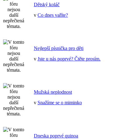
Dětský koláč
v
Co dnes vaříte?
Nejlepší písnička pro děti
v
Jste u nás poprvé? Čtěte prosím.
Mužská neplodnost
v
Snažíme se o miminko
Dneska poprvé quinoa