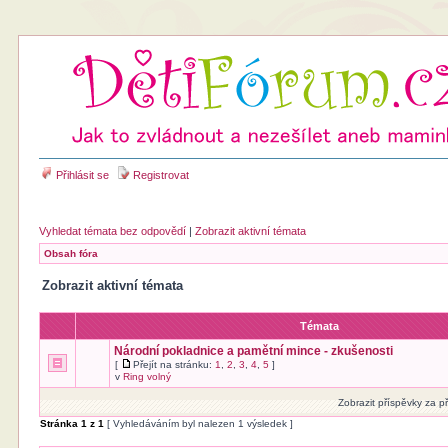
Přihlásit se
Registrovat
Vyhledat témata bez odpovědí
|
Zobrazit aktivní témata
Obsah fóra
Zobrazit aktivní témata
Témata
Národní pokladnice a pamětní mince - zkušenosti
[
Přejít na stránku:
1
,
2
,
3
,
4
,
5
]
v
Ring volný
Zobrazit příspěvky za p
Stránka
1
z
1
[ Vyhledáváním byl nalezen 1 výsledek ]