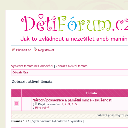
Přihlásit se
Registrovat
Vyhledat témata bez odpovědí
|
Zobrazit aktivní témata
Obsah fóra
Zobrazit aktivní témata
Témata
Národní pokladnice a pamětní mince - zkušenosti
[
Přejít na stránku:
1
,
2
,
3
,
4
,
5
]
v
Ring volný
Zobrazit příspěvky za p
Stránka
1
z
1
[ Vyhledáváním byl nalezen 1 výsledek ]