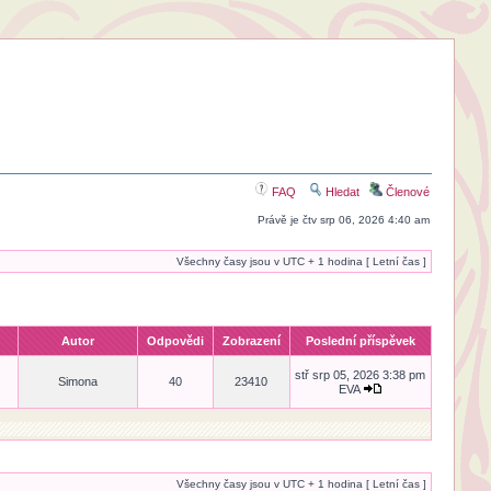
FAQ
Hledat
Členové
Právě je čtv srp 06, 2026 4:40 am
Všechny časy jsou v UTC + 1 hodina [ Letní čas ]
Autor
Odpovědi
Zobrazení
Poslední příspěvek
stř srp 05, 2026 3:38 pm
Simona
40
23410
EVA
Všechny časy jsou v UTC + 1 hodina [ Letní čas ]