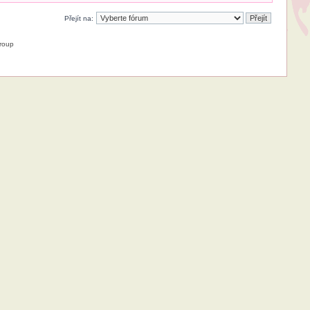
Přejít na:
roup