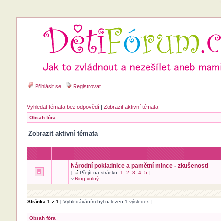
Přihlásit se
Registrovat
Vyhledat témata bez odpovědí
|
Zobrazit aktivní témata
Obsah fóra
Zobrazit aktivní témata
Národní pokladnice a pamětní mince - zkušenosti
[
Přejít na stránku:
1
,
2
,
3
,
4
,
5
]
v
Ring volný
Stránka
1
z
1
[ Vyhledáváním byl nalezen 1 výsledek ]
Obsah fóra