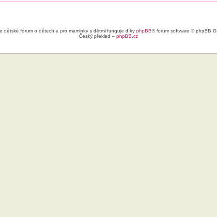
e dětské fórum o dětech a pro maminky s dětmi funguje díky
phpBB
® forum software © phpBB G
Český překlad –
phpBB.cz