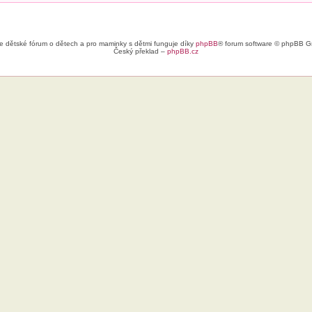
e dětské fórum o dětech a pro maminky s dětmi funguje díky
phpBB
® forum software © phpBB G
Český překlad –
phpBB.cz