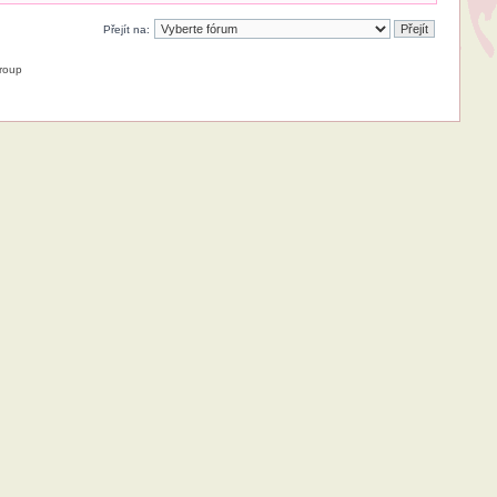
Přejít na:
roup