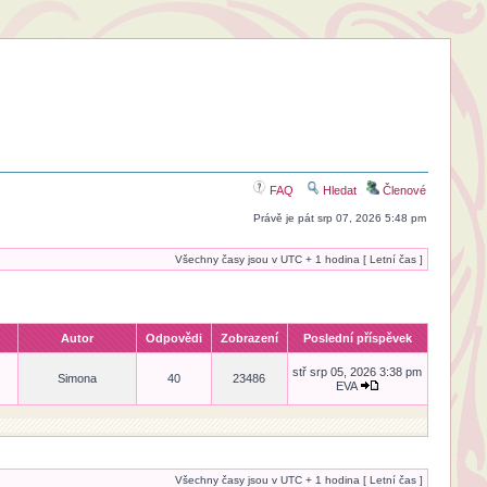
FAQ
Hledat
Členové
Právě je pát srp 07, 2026 5:48 pm
Všechny časy jsou v UTC + 1 hodina [ Letní čas ]
Autor
Odpovědi
Zobrazení
Poslední příspěvek
stř srp 05, 2026 3:38 pm
Simona
40
23486
EVA
Všechny časy jsou v UTC + 1 hodina [ Letní čas ]