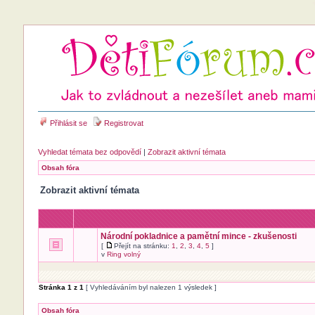
Přihlásit se
Registrovat
Vyhledat témata bez odpovědí
|
Zobrazit aktivní témata
Obsah fóra
Zobrazit aktivní témata
Národní pokladnice a pamětní mince - zkušenosti
[
Přejít na stránku:
1
,
2
,
3
,
4
,
5
]
v
Ring volný
Stránka
1
z
1
[ Vyhledáváním byl nalezen 1 výsledek ]
Obsah fóra