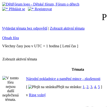
Přihlásit se
Registrovat
P
Vyhledat témata bez odpovědí
|
Zobrazit aktivní témata
Obsah fóra
Všechny časy jsou v UTC + 1 hodina [ Letní čas ]
Zobrazit aktivní témata
Témata
Národní pokladnice a pamětní mince - zkušenosti
[
Přejít na stránku:
1
,
2
,
3
,
4
,
5
]
v
Ring volný