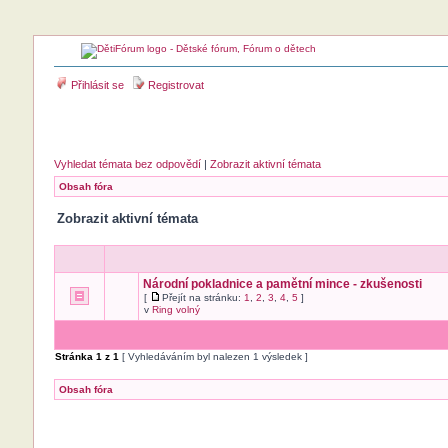
Přihlásit se
Registrovat
Vyhledat témata bez odpovědí
|
Zobrazit aktivní témata
Obsah fóra
Zobrazit aktivní témata
Národní pokladnice a pamětní mince - zkušenosti
[
Přejít na stránku:
1
,
2
,
3
,
4
,
5
]
v
Ring volný
Stránka
1
z
1
[ Vyhledáváním byl nalezen 1 výsledek ]
Obsah fóra