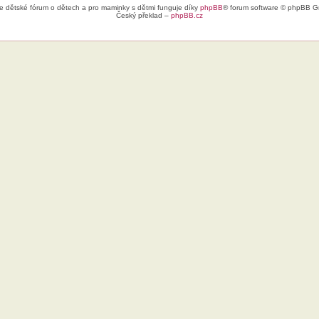
e dětské fórum o dětech a pro maminky s dětmi funguje díky
phpBB
® forum software © phpBB G
Český překlad –
phpBB.cz