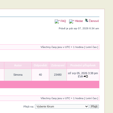
FAQ
Hledat
Členové
Právě je pát srp 07, 2026 6:34 am
Všechny časy jsou v UTC + 1 hodina [ Letní čas ]
Autor
Odpovědi
Zobrazení
Poslední příspěvek
stř srp 05, 2026 3:38 pm
Simona
40
23480
EVA
Všechny časy jsou v UTC + 1 hodina [ Letní čas ]
Přejít na: